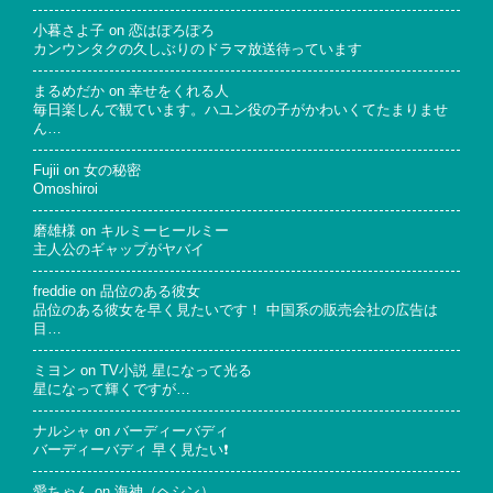
小暮さよ子
on
恋はぽろぽろ
カンウンタクの久しぶりのドラマ放送待っています
まるめだか
on
幸せをくれる人
毎日楽しんで観ています。ハユン役の子がかわいくてたまりませ
ん…
Fujii
on
女の秘密
Omoshiroi
磨雄様
on
キルミーヒールミー
主人公のギャップがヤバイ
freddie
on
品位のある彼女
品位のある彼女を早く見たいです！ 中国系の販売会社の広告は
目…
ミヨン
on
TV小説 星になって光る
星になって輝くですが…
ナルシャ
on
バーディーバディ
バーディーバディ 早く見たい❗
愛ちゃん
on
海神（ヘシン）