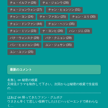
チェ・イルファ
(28)
チェ・ジョンウ
(28)
チェ・ジョンウォン
(27)
チャン・ヒョンソン
(31)
チャン・ヨン
(24)
チャ・ファヨン
(25)
チョン・エリ
(30)
チョン・ドンファン
(44)
チョン・ヘソン
(35)
チョン・ミソン
(23)
ナ・ヨンヒ
(26)
ハン・ジニ
(23)
パク・ウォンスク
(29)
パク・クニョン
(29)
パン・ヒョジョン
(34)
ユン・ジュサン
(35)
ユン・ユソン
(25)
最新のコメント
名無し
on
秘密の校庭
又韓流ドラマを制作して下さい。次回からは秘密の校庭で生徒役
の…
ばあば
on
帰ってきたファン・グムボク
ウヌさん辛くて悲しい役柄でしたけどハッピーエンドで終わらな
く…