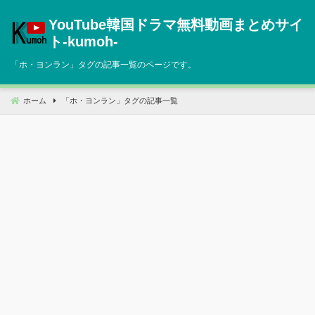
コ
YouTube韓国ドラマ無料動画まとめサイ
ン
テ
ト‐kumoh‐
ン
「
ホ・ヨンラン
」タグの記事一覧のページです。
ツ
へ
移
ホーム
「
ホ・ヨンラン
」タグの記事一覧
動