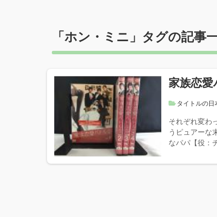
「
ホン・ミニ
」タグの記事
家族恋愛
タイトルの日
それぞれ変わ
うピュアーな
なパパ【役：チ