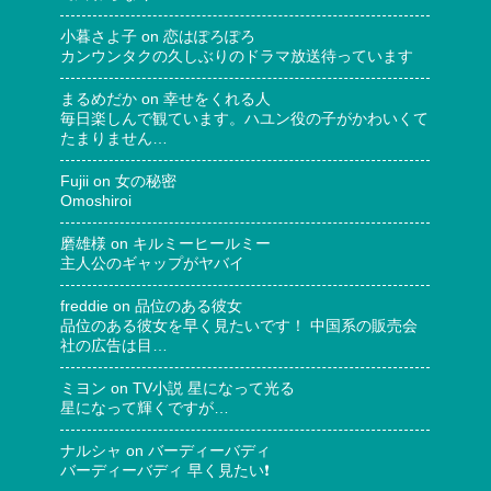
小暮さよ子
on
恋はぽろぽろ
カンウンタクの久しぶりのドラマ放送待っています
まるめだか
on
幸せをくれる人
毎日楽しんで観ています。ハユン役の子がかわいくて
たまりません…
Fujii
on
女の秘密
Omoshiroi
磨雄様
on
キルミーヒールミー
主人公のギャップがヤバイ
freddie
on
品位のある彼女
品位のある彼女を早く見たいです！ 中国系の販売会
社の広告は目…
ミヨン
on
TV小説 星になって光る
星になって輝くですが…
ナルシャ
on
バーディーバディ
バーディーバディ 早く見たい❗