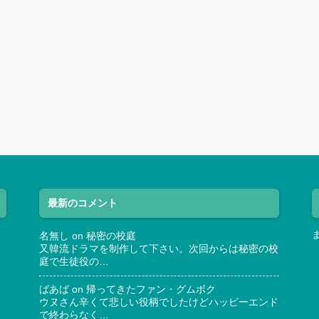
最新のコメント
名無し
on
秘密の校庭
又韓流ドラマを制作して下さい。次回からは秘密の校
庭で生徒役の…
ばあば
on
帰ってきたファン・グムボク
ウヌさん辛くて悲しい役柄でしたけどハッピーエンド
で終わらなく…