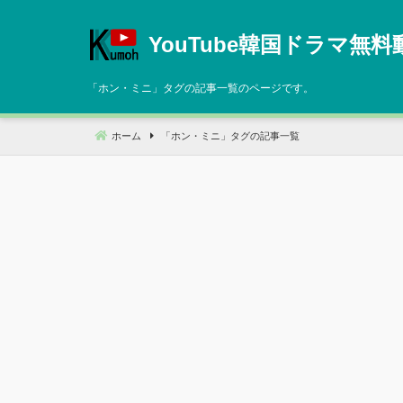
コ
ン
YouTube韓国ドラマ無料
テ
ン
「
ホン・ミニ
」タグの記事一覧のページです。
ツ
へ
ホーム
「
ホン・ミニ
」タグの記事一覧
移
動