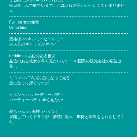
まるめだか
on
幸せをくれる人
毎日楽しんで観ています。ハユン役の子がかわいくてたまりませ
ん…
Fujii
on
女の秘密
Omoshiroi
磨雄様
on
キルミーヒールミー
主人公のギャップがヤバイ
freddie
on
品位のある彼女
品位のある彼女を早く見たいです！ 中国系の販売会社の広告は
目…
ミヨン
on
TV小説 星になって光る
星になって輝くですが…
ナルシャ
on
バーディーバディ
バーディーバディ 早く見たい❗
愛ちゃん
on
海神（ヘシン）
展開していくドラマが、情感に溢れ 期待と刺激をもたらしてく
れ…