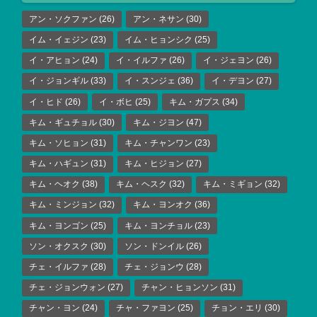
アン・ソクファン
(26)
アン・ネサン
(30)
イム・イェジン
(23)
イム・ヒョンシク
(25)
イ・アヒョン
(24)
イ・イルファ
(26)
イ・ジェヨン
(26)
イ・ジョンギル
(33)
イ・スンジェ
(36)
イ・デヨン
(27)
イ・ヒド
(26)
イ・ボヒ
(25)
キム・ガプス
(34)
キム・ギュチョル
(30)
キム・ジヨン
(47)
キム・ソヒョン
(31)
キム・チャンワン
(23)
キム・ハギュン
(31)
キム・ヒジョン
(27)
キム・ヘオク
(38)
キム・ヘスク
(32)
キム・ミギョン
(32)
キム・ミンジョン
(32)
キム・ヨンオク
(36)
キム・ヨンゴン
(25)
キム・ヨンチョル
(23)
ソン・オクスク
(30)
ソン・ドンイル
(26)
チェ・イルファ
(28)
チェ・ジョンウ
(28)
チェ・ジョンウォン
(27)
チャン・ヒョンソン
(31)
チャン・ヨン
(24)
チャ・ファヨン
(25)
チョン・エリ
(30)