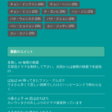
チョン・ドンファン
(44)
チョン・ヘソン
(35)
チョン・ミソン
(23)
ナ・ヨンヒ
(26)
ハン・ジニ
(23)
パク・ウォンスク
(29)
パク・クニョン
(29)
パン・ヒョジョン
(34)
ユン・ジュサン
(35)
ユン・ユソン
(25)
最新のコメント
名無し
on
秘密の校庭
又韓流ドラマを制作して下さい。次回からは秘密の校庭で生徒役
の…
ばあば
on
帰ってきたファン・グムボク
ウヌさん辛くて悲しい役柄でしたけどハッピーエンドで終わらな
く…
小暮さよ子
on
恋はぽろぽろ
カンウンタクの久しぶりのドラマ放送待っています