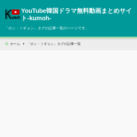
コ
YouTube韓国ドラマ無料動画まとめサイ
ン
テ
ト‐kumoh‐
ン
「
ホン・ソギョン
」タグの記事一覧のページです。
ツ
へ
移
ホーム
「
ホン・ソギョン
」タグの記事一覧
動