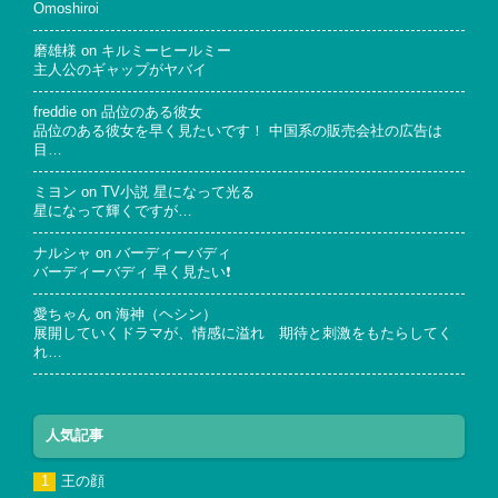
Omoshiroi
磨雄様
on
キルミーヒールミー
主人公のギャップがヤバイ
freddie
on
品位のある彼女
品位のある彼女を早く見たいです！ 中国系の販売会社の広告は
目…
ミヨン
on
TV小説 星になって光る
星になって輝くですが…
ナルシャ
on
バーディーバディ
バーディーバディ 早く見たい❗
愛ちゃん
on
海神（ヘシン）
展開していくドラマが、情感に溢れ 期待と刺激をもたらしてく
れ…
人気記事
王の顔