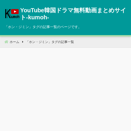
コ
YouTube韓国ドラマ無料動画まとめサイ
ン
テ
ト‐kumoh‐
ン
「
ホン・ジミン
」タグの記事一覧のページです。
ツ
へ
移
ホーム
「
ホン・ジミン
」タグの記事一覧
動