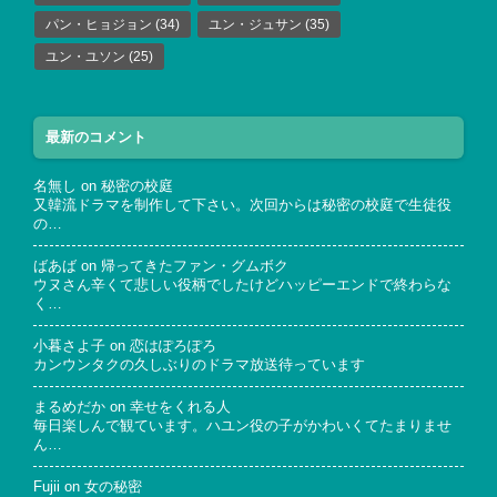
パン・ヒョジョン
(34)
ユン・ジュサン
(35)
ユン・ユソン
(25)
最新のコメント
名無し
on
秘密の校庭
又韓流ドラマを制作して下さい。次回からは秘密の校庭で生徒役
の…
ばあば
on
帰ってきたファン・グムボク
ウヌさん辛くて悲しい役柄でしたけどハッピーエンドで終わらな
く…
小暮さよ子
on
恋はぽろぽろ
カンウンタクの久しぶりのドラマ放送待っています
まるめだか
on
幸せをくれる人
毎日楽しんで観ています。ハユン役の子がかわいくてたまりませ
ん…
Fujii
on
女の秘密