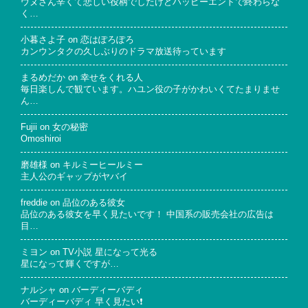
ウヌさん辛くて悲しい役柄でしたけどハッピーエンドで終わらな
く…
小暮さよ子
on
恋はぽろぽろ
カンウンタクの久しぶりのドラマ放送待っています
まるめだか
on
幸せをくれる人
毎日楽しんで観ています。ハユン役の子がかわいくてたまりませ
ん…
Fujii
on
女の秘密
Omoshiroi
磨雄様
on
キルミーヒールミー
主人公のギャップがヤバイ
freddie
on
品位のある彼女
品位のある彼女を早く見たいです！ 中国系の販売会社の広告は
目…
ミヨン
on
TV小説 星になって光る
星になって輝くですが…
ナルシャ
on
バーディーバディ
バーディーバディ 早く見たい❗