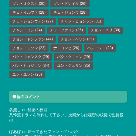
ソン・オクスク
(30)
ソン・ドンイル
(26)
チェ・イルファ
(28)
チェ・ジョンウ
(28)
チェ・ジョンウォン
(27)
チャン・ヒョンソン
(31)
チャン・ヨン
(24)
チャ・ファヨン
(25)
チョン・エリ
(30)
チョン・ドンファン
(44)
チョン・ヘソン
(35)
チョン・ミソン
(23)
ナ・ヨンヒ
(26)
ハン・ジニ
(23)
パク・ウォンスク
(29)
パク・クニョン
(29)
パン・ヒョジョン
(34)
ユン・ジュサン
(35)
ユン・ユソン
(25)
最新のコメント
名無し
on
秘密の校庭
又韓流ドラマを制作して下さい。次回からは秘密の校庭で生徒役
の…
ばあば
on
帰ってきたファン・グムボク