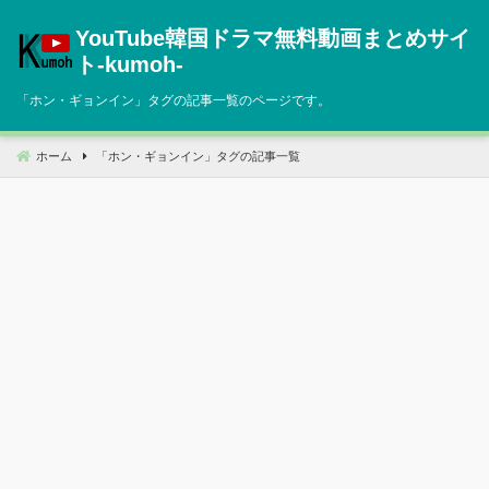
コ
YouTube韓国ドラマ無料動画まとめサイ
ン
テ
ト‐kumoh‐
ン
「
ホン・ギョンイン
」タグの記事一覧のページです。
ツ
へ
移
ホーム
「
ホン・ギョンイン
」タグの記事一覧
動