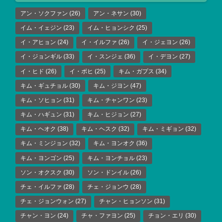
アン・ソクファン
(26)
アン・ネサン
(30)
イム・イェジン
(23)
イム・ヒョンシク
(25)
イ・アヒョン
(24)
イ・イルファ
(26)
イ・ジェヨン
(26)
イ・ジョンギル
(33)
イ・スンジェ
(36)
イ・デヨン
(27)
イ・ヒド
(26)
イ・ボヒ
(25)
キム・ガプス
(34)
キム・ギュチョル
(30)
キム・ジヨン
(47)
キム・ソヒョン
(31)
キム・チャンワン
(23)
キム・ハギュン
(31)
キム・ヒジョン
(27)
キム・ヘオク
(38)
キム・ヘスク
(32)
キム・ミギョン
(32)
キム・ミンジョン
(32)
キム・ヨンオク
(36)
キム・ヨンゴン
(25)
キム・ヨンチョル
(23)
ソン・オクスク
(30)
ソン・ドンイル
(26)
チェ・イルファ
(28)
チェ・ジョンウ
(28)
チェ・ジョンウォン
(27)
チャン・ヒョンソン
(31)
チャン・ヨン
(24)
チャ・ファヨン
(25)
チョン・エリ
(30)