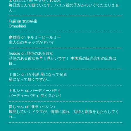
まるめだか
on
幸せをくれる人
毎日楽しんで観ています。ハユン役の子がかわいくてたまりませ
ん…
Fujii
on
女の秘密
Omoshiroi
磨雄様
on
キルミーヒールミー
主人公のギャップがヤバイ
freddie
on
品位のある彼女
品位のある彼女を早く見たいです！ 中国系の販売会社の広告は
目…
ミヨン
on
TV小説 星になって光る
星になって輝くですが…
ナルシャ
on
バーディーバディ
バーディーバディ 早く見たい❗
愛ちゃん
on
海神（ヘシン）
展開していくドラマが、情感に溢れ 期待と刺激をもたらしてく
れ…