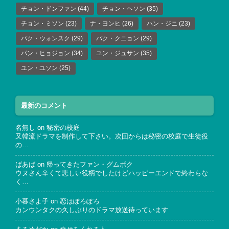
チョン・ドンファン
(44)
チョン・ヘソン
(35)
チョン・ミソン
(23)
ナ・ヨンヒ
(26)
ハン・ジニ
(23)
パク・ウォンスク
(29)
パク・クニョン
(29)
パン・ヒョジョン
(34)
ユン・ジュサン
(35)
ユン・ユソン
(25)
最新のコメント
名無し
on
秘密の校庭
又韓流ドラマを制作して下さい。次回からは秘密の校庭で生徒役
の…
ばあば
on
帰ってきたファン・グムボク
ウヌさん辛くて悲しい役柄でしたけどハッピーエンドで終わらな
く…
小暮さよ子
on
恋はぽろぽろ
カンウンタクの久しぶりのドラマ放送待っています