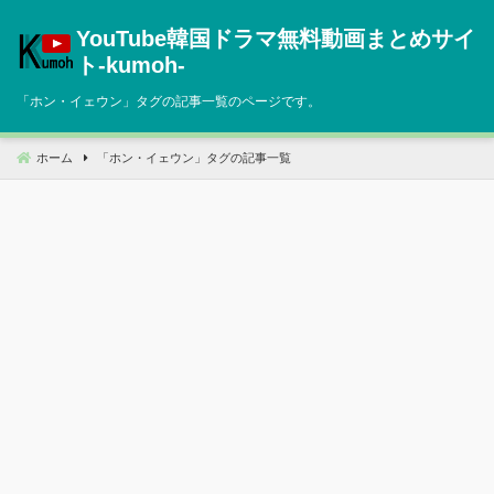
コ
YouTube韓国ドラマ無料動画まとめサイ
ン
テ
ト‐kumoh‐
ン
「
ホン・イェウン
」タグの記事一覧のページです。
ツ
へ
移
ホーム
「
ホン・イェウン
」タグの記事一覧
動