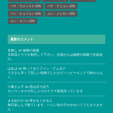
パク・ウォンスク
(29)
パク・クニョン
(29)
パン・ヒョジョン
(34)
ユン・ジュサン
(35)
ユン・ユソン
(25)
最新のコメント
名無し
on
秘密の校庭
又韓流ドラマを制作して下さい。次回からは秘密の校庭で生徒役
の…
ばあば
on
帰ってきたファン・グムボク
ウヌさん辛くて悲しい役柄でしたけどハッピーエンドで終わらな
く…
小暮さよ子
on
恋はぽろぽろ
カンウンタクの久しぶりのドラマ放送待っています
まるめだか
on
幸せをくれる人
毎日楽しんで観ています。ハユン役の子がかわいくてたまりませ
ん…