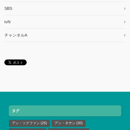
SBS
tvN
チャンネルA
タグ
アン・ソクファン
(26)
アン・ネサン
(30)