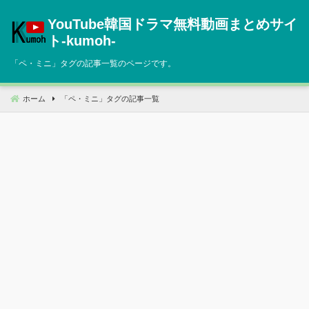
コ
YouTube韓国ドラマ無料動画まとめサイ
ン
テ
ト‐kumoh‐
ン
「
ペ・ミニ
」タグの記事一覧のページです。
ツ
へ
移
ホーム
「
ペ・ミニ
」タグの記事一覧
動