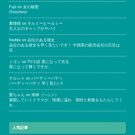
Fujii
on
女の秘密
Omoshiroi
磨雄様
on
キルミーヒールミー
主人公のギャップがヤバイ
freddie
on
品位のある彼女
品位のある彼女を早く見たいです！ 中国系の販売会社の広告は
目…
ミヨン
on
TV小説 星になって光る
星になって輝くですが…
ナルシャ
on
バーディーバディ
バーディーバディ 早く見たい❗
愛ちゃん
on
海神（ヘシン）
展開していくドラマが、情感に溢れ 期待と刺激をもたらしてく
れ…
人気記事