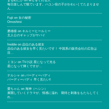
まるめだか
on
幸せをくれる人
毎日楽しんで観ています。ハユン役の子がかわいくてたまりませ
ん…
Fujii
on
女の秘密
Omoshiroi
磨雄様
on
キルミーヒールミー
主人公のギャップがヤバイ
freddie
on
品位のある彼女
品位のある彼女を早く見たいです！ 中国系の販売会社の広告は
目…
ミヨン
on
TV小説 星になって光る
星になって輝くですが…
ナルシャ
on
バーディーバディ
バーディーバディ 早く見たい❗
愛ちゃん
on
海神（ヘシン）
展開していくドラマが、情感に溢れ 期待と刺激をもたらしてく
れ…