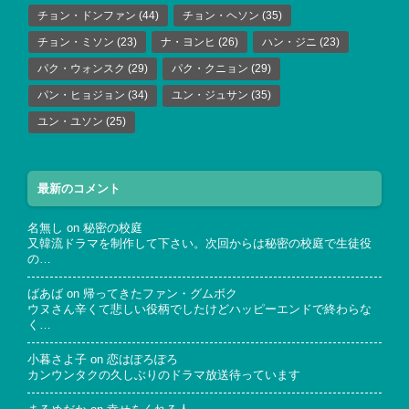
チョン・ドンファン
(44)
チョン・ヘソン
(35)
チョン・ミソン
(23)
ナ・ヨンヒ
(26)
ハン・ジニ
(23)
パク・ウォンスク
(29)
パク・クニョン
(29)
パン・ヒョジョン
(34)
ユン・ジュサン
(35)
ユン・ユソン
(25)
最新のコメント
名無し
on
秘密の校庭
又韓流ドラマを制作して下さい。次回からは秘密の校庭で生徒役
の…
ばあば
on
帰ってきたファン・グムボク
ウヌさん辛くて悲しい役柄でしたけどハッピーエンドで終わらな
く…
小暮さよ子
on
恋はぽろぽろ
カンウンタクの久しぶりのドラマ放送待っています