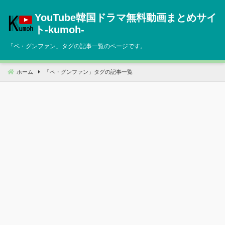
コ
YouTube韓国ドラマ無料動画まとめサイ
ン
テ
ト‐kumoh‐
ン
「
ペ・グンファン
」タグの記事一覧のページです。
ツ
へ
移
ホーム
「
ペ・グンファン
」タグの記事一覧
動