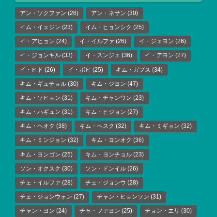
アン・ソクファン
(26)
アン・ネサン
(30)
イム・イェジン
(23)
イム・ヒョンシク
(25)
イ・アヒョン
(24)
イ・イルファ
(26)
イ・ジェヨン
(26)
イ・ジョンギル
(33)
イ・スンジェ
(36)
イ・デヨン
(27)
イ・ヒド
(26)
イ・ボヒ
(25)
キム・ガプス
(34)
キム・ギュチョル
(30)
キム・ジヨン
(47)
キム・ソヒョン
(31)
キム・チャンワン
(23)
キム・ハギュン
(31)
キム・ヒジョン
(27)
キム・ヘオク
(38)
キム・ヘスク
(32)
キム・ミギョン
(32)
キム・ミンジョン
(32)
キム・ヨンオク
(36)
キム・ヨンゴン
(25)
キム・ヨンチョル
(23)
ソン・オクスク
(30)
ソン・ドンイル
(26)
チェ・イルファ
(28)
チェ・ジョンウ
(28)
チェ・ジョンウォン
(27)
チャン・ヒョンソン
(31)
チャン・ヨン
(24)
チャ・ファヨン
(25)
チョン・エリ
(30)