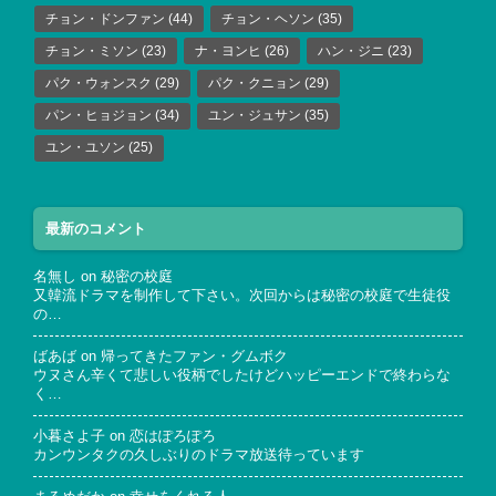
チョン・ドンファン
(44)
チョン・ヘソン
(35)
チョン・ミソン
(23)
ナ・ヨンヒ
(26)
ハン・ジニ
(23)
パク・ウォンスク
(29)
パク・クニョン
(29)
パン・ヒョジョン
(34)
ユン・ジュサン
(35)
ユン・ユソン
(25)
最新のコメント
名無し
on
秘密の校庭
又韓流ドラマを制作して下さい。次回からは秘密の校庭で生徒役
の…
ばあば
on
帰ってきたファン・グムボク
ウヌさん辛くて悲しい役柄でしたけどハッピーエンドで終わらな
く…
小暮さよ子
on
恋はぽろぽろ
カンウンタクの久しぶりのドラマ放送待っています