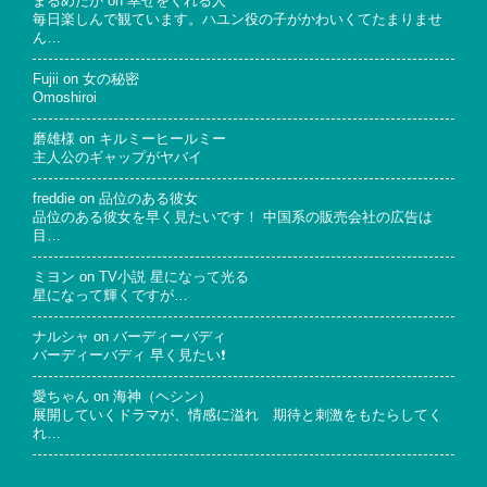
まるめだか
on
幸せをくれる人
毎日楽しんで観ています。ハユン役の子がかわいくてたまりませ
ん…
Fujii
on
女の秘密
Omoshiroi
磨雄様
on
キルミーヒールミー
主人公のギャップがヤバイ
freddie
on
品位のある彼女
品位のある彼女を早く見たいです！ 中国系の販売会社の広告は
目…
ミヨン
on
TV小説 星になって光る
星になって輝くですが…
ナルシャ
on
バーディーバディ
バーディーバディ 早く見たい❗
愛ちゃん
on
海神（ヘシン）
展開していくドラマが、情感に溢れ 期待と刺激をもたらしてく
れ…