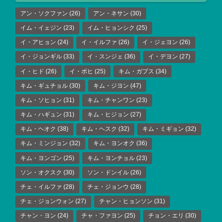
アン・ソクファン
(26)
アン・ネサン
(30)
イム・イェジン
(23)
イム・ヒョンシク
(25)
イ・アヒョン
(24)
イ・イルファ
(26)
イ・ジェヨン
(26)
イ・ジョンギル
(33)
イ・スンジェ
(36)
イ・デヨン
(27)
イ・ヒド
(26)
イ・ボヒ
(25)
キム・ガプス
(34)
キム・ギュチョル
(30)
キム・ジヨン
(47)
キム・ソヒョン
(31)
キム・チャンワン
(23)
キム・ハギュン
(31)
キム・ヒジョン
(27)
キム・ヘオク
(38)
キム・ヘスク
(32)
キム・ミギョン
(32)
キム・ミンジョン
(32)
キム・ヨンオク
(36)
キム・ヨンゴン
(25)
キム・ヨンチョル
(23)
ソン・オクスク
(30)
ソン・ドンイル
(26)
チェ・イルファ
(28)
チェ・ジョンウ
(28)
チェ・ジョンウォン
(27)
チャン・ヒョンソン
(31)
チャン・ヨン
(24)
チャ・ファヨン
(25)
チョン・エリ
(30)