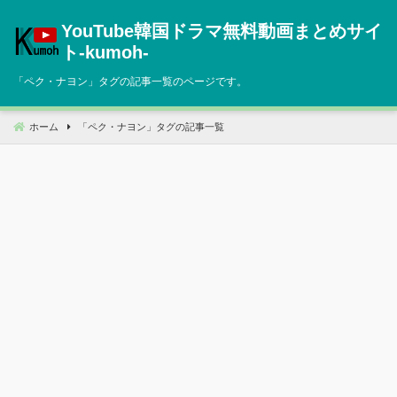
コ
YouTube韓国ドラマ無料動画まとめサイ
ン
テ
ト‐kumoh‐
ン
「
ペク・ナヨン
」タグの記事一覧のページです。
ツ
へ
移
ホーム
「
ペク・ナヨン
」タグの記事一覧
動