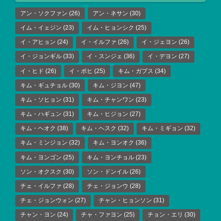
アン・ソクファン
(26)
アン・ネサン
(30)
イム・イェジン
(23)
イム・ヒョンシク
(25)
イ・アヒョン
(24)
イ・イルファ
(26)
イ・ジェヨン
(26)
イ・ジョンギル
(33)
イ・スンジェ
(36)
イ・デヨン
(27)
イ・ヒド
(26)
イ・ボヒ
(25)
キム・ガプス
(34)
キム・ギュチョル
(30)
キム・ジヨン
(47)
キム・ソヒョン
(31)
キム・チャンワン
(23)
キム・ハギュン
(31)
キム・ヒジョン
(27)
キム・ヘオク
(38)
キム・ヘスク
(32)
キム・ミギョン
(32)
キム・ミンジョン
(32)
キム・ヨンオク
(36)
キム・ヨンゴン
(25)
キム・ヨンチョル
(23)
ソン・オクスク
(30)
ソン・ドンイル
(26)
チェ・イルファ
(28)
チェ・ジョンウ
(28)
チェ・ジョンウォン
(27)
チャン・ヒョンソン
(31)
チャン・ヨン
(24)
チャ・ファヨン
(25)
チョン・エリ
(30)