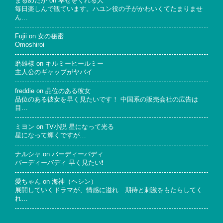
まるめだか
on
幸せをくれる人
毎日楽しんで観ています。ハユン役の子がかわいくてたまりませ
ん…
Fujii
on
女の秘密
Omoshiroi
磨雄様
on
キルミーヒールミー
主人公のギャップがヤバイ
freddie
on
品位のある彼女
品位のある彼女を早く見たいです！ 中国系の販売会社の広告は
目…
ミヨン
on
TV小説 星になって光る
星になって輝くですが…
ナルシャ
on
バーディーバディ
バーディーバディ 早く見たい❗
愛ちゃん
on
海神（ヘシン）
展開していくドラマが、情感に溢れ 期待と刺激をもたらしてく
れ…