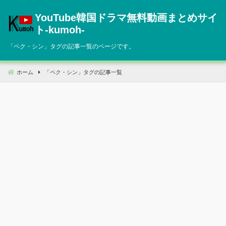
コ
YouTube韓国ドラマ無料動画まとめサイ
ン
テ
ト‐kumoh‐
ン
「
ペク・シン
」タグの記事一覧のページです。
ツ
へ
移
ホーム
「
ペク・シン
」タグの記事一覧
動