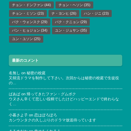
チョン・ドンファン
(44)
チョン・ヘソン
(35)
チョン・ミソン
(23)
ナ・ヨンヒ
(26)
ハン・ジニ
(23)
パク・ウォンスク
(29)
パク・クニョン
(29)
パン・ヒョジョン
(34)
ユン・ジュサン
(35)
ユン・ユソン
(25)
最新のコメント
名無し
on
秘密の校庭
又韓流ドラマを制作して下さい。次回からは秘密の校庭で生徒役
の…
ばあば
on
帰ってきたファン・グムボク
ウヌさん辛くて悲しい役柄でしたけどハッピーエンドで終わらな
く…
小暮さよ子
on
恋はぽろぽろ
カンウンタクの久しぶりのドラマ放送待っています