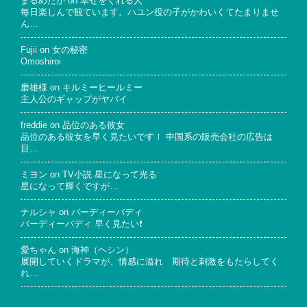
まるめだか
on
幸せをくれる人
毎日楽しんで観ています。ハユン役の子がかわいくてたまりませ
ん…
Fujii
on
女の秘密
Omoshiroi
磨雄様
on
キルミーヒールミー
主人公のギャップがヤバイ
freddie
on
品位のある彼女
品位のある彼女を早く見たいです！ 中国系の販売会社の広告は
目…
ミヨン
on
TV小説 星になって光る
星になって輝くですが…
ナルシャ
on
バーディーバディ
バーディーバディ 早く見たい❗
愛ちゃん
on
海神（ヘシン）
展開していくドラマが、情感に溢れ 期待と刺激をもたらしてく
れ…