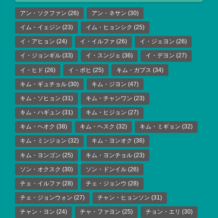
アン・ソクファン
(26)
アン・ネサン
(30)
イム・イェジン
(23)
イム・ヒョンシク
(25)
イ・アヒョン
(24)
イ・イルファ
(26)
イ・ジェヨン
(26)
イ・ジョンギル
(33)
イ・スンジェ
(36)
イ・デヨン
(27)
イ・ヒド
(26)
イ・ボヒ
(25)
キム・ガプス
(34)
キム・ギュチョル
(30)
キム・ジヨン
(47)
キム・ソヒョン
(31)
キム・チャンワン
(23)
キム・ハギュン
(31)
キム・ヒジョン
(27)
キム・ヘオク
(38)
キム・ヘスク
(32)
キム・ミギョン
(32)
キム・ミンジョン
(32)
キム・ヨンオク
(36)
キム・ヨンゴン
(25)
キム・ヨンチョル
(23)
ソン・オクスク
(30)
ソン・ドンイル
(26)
チェ・イルファ
(28)
チェ・ジョンウ
(28)
チェ・ジョンウォン
(27)
チャン・ヒョンソン
(31)
チャン・ヨン
(24)
チャ・ファヨン
(25)
チョン・エリ
(30)