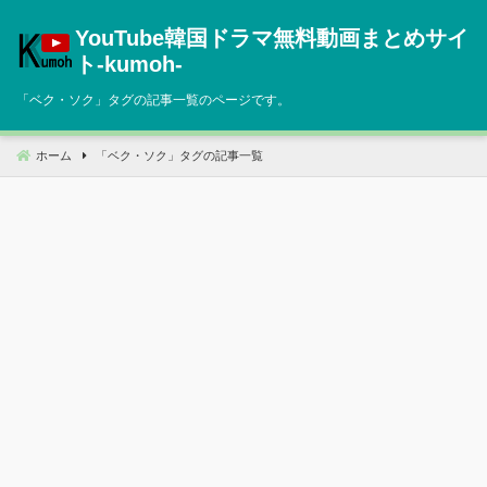
コ
YouTube韓国ドラマ無料動画まとめサイ
ン
テ
ト‐kumoh‐
ン
「
ベク・ソク
」タグの記事一覧のページです。
ツ
へ
移
ホーム
「
ベク・ソク
」タグの記事一覧
動