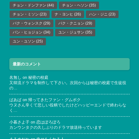
チョン・ドンファン
(44)
チョン・ヘソン
(35)
チョン・ミソン
(23)
ナ・ヨンヒ
(26)
ハン・ジニ
(23)
パク・ウォンスク
(29)
パク・クニョン
(29)
パン・ヒョジョン
(34)
ユン・ジュサン
(35)
ユン・ユソン
(25)
最新のコメント
名無し
on
秘密の校庭
又韓流ドラマを制作して下さい。次回からは秘密の校庭で生徒役
の…
ばあば
on
帰ってきたファン・グムボク
ウヌさん辛くて悲しい役柄でしたけどハッピーエンドで終わらな
く…
小暮さよ子
on
恋はぽろぽろ
カンウンタクの久しぶりのドラマ放送待っています