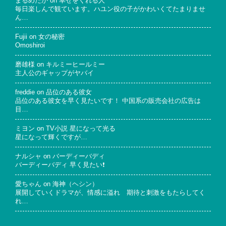
まるめだか
on
幸せをくれる人
毎日楽しんで観ています。ハユン役の子がかわいくてたまりませ
ん…
Fujii
on
女の秘密
Omoshiroi
磨雄様
on
キルミーヒールミー
主人公のギャップがヤバイ
freddie
on
品位のある彼女
品位のある彼女を早く見たいです！ 中国系の販売会社の広告は
目…
ミヨン
on
TV小説 星になって光る
星になって輝くですが…
ナルシャ
on
バーディーバディ
バーディーバディ 早く見たい❗
愛ちゃん
on
海神（ヘシン）
展開していくドラマが、情感に溢れ 期待と刺激をもたらしてく
れ…