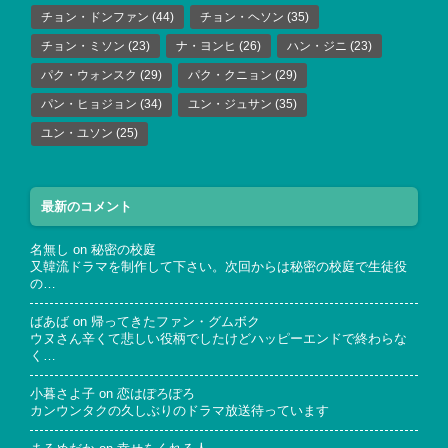
チョン・ドンファン
(44)
チョン・ヘソン
(35)
チョン・ミソン
(23)
ナ・ヨンヒ
(26)
ハン・ジニ
(23)
パク・ウォンスク
(29)
パク・クニョン
(29)
パン・ヒョジョン
(34)
ユン・ジュサン
(35)
ユン・ユソン
(25)
最新のコメント
名無し
on
秘密の校庭
又韓流ドラマを制作して下さい。次回からは秘密の校庭で生徒役
の…
ばあば
on
帰ってきたファン・グムボク
ウヌさん辛くて悲しい役柄でしたけどハッピーエンドで終わらな
く…
小暮さよ子
on
恋はぽろぽろ
カンウンタクの久しぶりのドラマ放送待っています