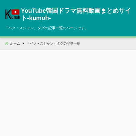
コ
YouTube韓国ドラマ無料動画まとめサイ
ン
テ
ト‐kumoh‐
ン
「
ベク・スジャン
」タグの記事一覧のページです。
ツ
へ
移
ホーム
「
ベク・スジャン
」タグの記事一覧
動