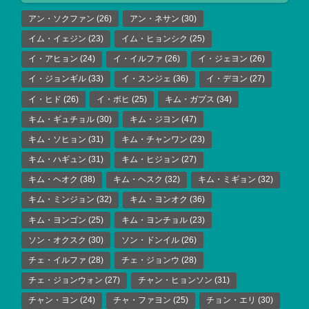
アン・ソクファン
(26)
アン・ネサン
(30)
イム・イェジン
(23)
イム・ヒョンシク
(25)
イ・アヒョン
(24)
イ・イルファ
(26)
イ・ジェヨン
(26)
イ・ジョンギル
(33)
イ・スンジェ
(36)
イ・デヨン
(27)
イ・ヒド
(26)
イ・ボヒ
(25)
キム・ガプス
(34)
キム・ギュチョル
(30)
キム・ジヨン
(47)
キム・ソヒョン
(31)
キム・チャンワン
(23)
キム・ハギュン
(31)
キム・ヒジョン
(27)
キム・ヘオク
(38)
キム・ヘスク
(32)
キム・ミギョン
(32)
キム・ミンジョン
(32)
キム・ヨンオク
(36)
キム・ヨンゴン
(25)
キム・ヨンチョル
(23)
ソン・オクスク
(30)
ソン・ドンイル
(26)
チェ・イルファ
(28)
チェ・ジョンウ
(28)
チェ・ジョンウォン
(27)
チャン・ヒョンソン
(31)
チャン・ヨン
(24)
チャ・ファヨン
(25)
チョン・エリ
(30)