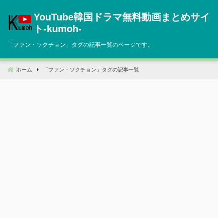
コ
YouTube韓国ドラマ無料動画まとめサイ
ン
テ
ト‐kumoh‐
ン
「
ファン・ソクチョン
」タグの記事一覧のページです。
ツ
へ
移
ホーム
「
ファン・ソクチョン
」タグの記事一覧
動