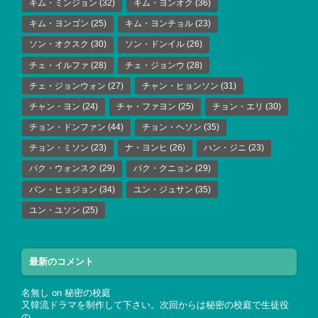
キム・ミンジョン
(32)
キム・ヨンオク
(36)
キム・ヨンゴン
(25)
キム・ヨンチョル
(23)
ソン・オクスク
(30)
ソン・ドンイル
(26)
チェ・イルファ
(28)
チェ・ジョンウ
(28)
チェ・ジョンウォン
(27)
チャン・ヒョンソン
(31)
チャン・ヨン
(24)
チャ・ファヨン
(25)
チョン・エリ
(30)
チョン・ドンファン
(44)
チョン・ヘソン
(35)
チョン・ミソン
(23)
ナ・ヨンヒ
(26)
ハン・ジニ
(23)
パク・ウォンスク
(29)
パク・クニョン
(29)
パン・ヒョジョン
(34)
ユン・ジュサン
(35)
ユン・ユソン
(25)
最新のコメント
名無し
on
秘密の校庭
又韓流ドラマを制作して下さい。次回からは秘密の校庭で生徒役
の…