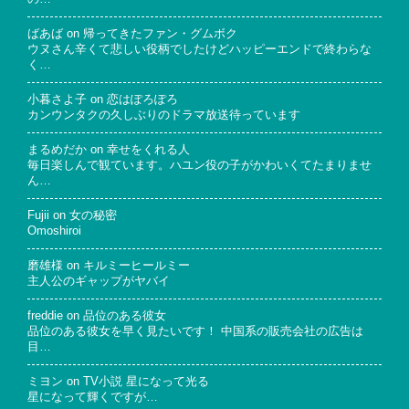
ばあば
on
帰ってきたファン・グムボク
ウヌさん辛くて悲しい役柄でしたけどハッピーエンドで終わらな
く…
小暮さよ子
on
恋はぽろぽろ
カンウンタクの久しぶりのドラマ放送待っています
まるめだか
on
幸せをくれる人
毎日楽しんで観ています。ハユン役の子がかわいくてたまりませ
ん…
Fujii
on
女の秘密
Omoshiroi
磨雄様
on
キルミーヒールミー
主人公のギャップがヤバイ
freddie
on
品位のある彼女
品位のある彼女を早く見たいです！ 中国系の販売会社の広告は
目…
ミヨン
on
TV小説 星になって光る
星になって輝くですが…