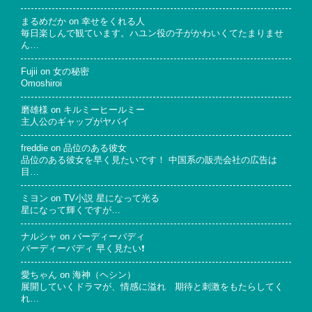
まるめだか
on
幸せをくれる人
毎日楽しんで観ています。ハユン役の子がかわいくてたまりませ
ん…
Fujii
on
女の秘密
Omoshiroi
磨雄様
on
キルミーヒールミー
主人公のギャップがヤバイ
freddie
on
品位のある彼女
品位のある彼女を早く見たいです！ 中国系の販売会社の広告は
目…
ミヨン
on
TV小説 星になって光る
星になって輝くですが…
ナルシャ
on
バーディーバディ
バーディーバディ 早く見たい❗
愛ちゃん
on
海神（ヘシン）
展開していくドラマが、情感に溢れ 期待と刺激をもたらしてく
れ…