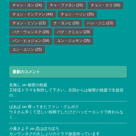
チャン・ヨン
(24)
チャ・ファヨン
(25)
チョン・エリ
(30)
チョン・ドンファン
(44)
チョン・ヘソン
(35)
チョン・ミソン
(23)
ナ・ヨンヒ
(26)
ハン・ジニ
(23)
パク・ウォンスク
(29)
パク・クニョン
(29)
パン・ヒョジョン
(34)
ユン・ジュサン
(35)
ユン・ユソン
(25)
最新のコメント
名無し
on
秘密の校庭
又韓流ドラマを制作して下さい。次回からは秘密の校庭で生徒役
の…
ばあば
on
帰ってきたファン・グムボク
ウヌさん辛くて悲しい役柄でしたけどハッピーエンドで終わらな
く…
小暮さよ子
on
恋はぽろぽろ
カンウンタクの久しぶりのドラマ放送待っています