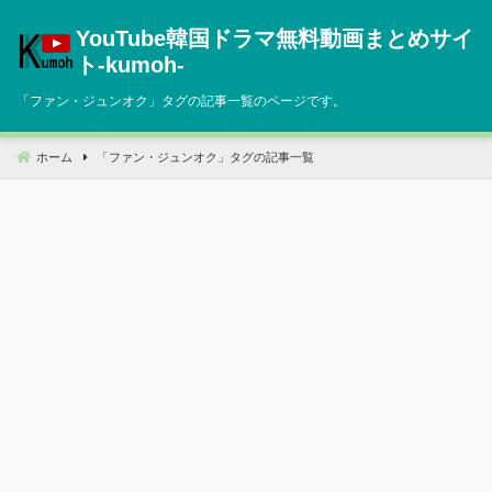
コ
YouTube韓国ドラマ無料動画まとめサイ
ン
テ
ト‐kumoh‐
ン
「
ファン・ジュンオク
」タグの記事一覧のページです。
ツ
へ
移
ホーム
「
ファン・ジュンオク
」タグの記事一覧
動