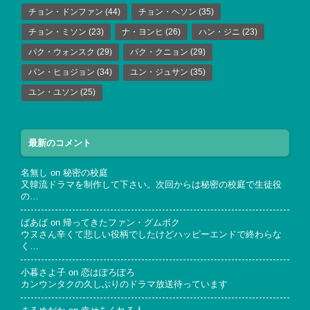
チョン・ドンファン
(44)
チョン・ヘソン
(35)
チョン・ミソン
(23)
ナ・ヨンヒ
(26)
ハン・ジニ
(23)
パク・ウォンスク
(29)
パク・クニョン
(29)
パン・ヒョジョン
(34)
ユン・ジュサン
(35)
ユン・ユソン
(25)
最新のコメント
名無し
on
秘密の校庭
又韓流ドラマを制作して下さい。次回からは秘密の校庭で生徒役
の…
ばあば
on
帰ってきたファン・グムボク
ウヌさん辛くて悲しい役柄でしたけどハッピーエンドで終わらな
く…
小暮さよ子
on
恋はぽろぽろ
カンウンタクの久しぶりのドラマ放送待っています