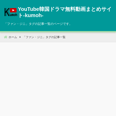
コ
YouTube韓国ドラマ無料動画まとめサイ
ン
テ
ト‐kumoh‐
ン
「
ファン・ジニ
」タグの記事一覧のページです。
ツ
へ
移
ホーム
「
ファン・ジニ
」タグの記事一覧
動