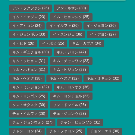
アン・ソクファン
(26)
アン・ネサン
(30)
イム・イェジン
(23)
イム・ヒョンシク
(25)
イ・アヒョン
(24)
イ・イルファ
(26)
イ・ジェヨン
(26)
イ・ジョンギル
(33)
イ・スンジェ
(36)
イ・デヨン
(27)
イ・ヒド
(26)
イ・ボヒ
(25)
キム・ガプス
(34)
キム・ギュチョル
(30)
キム・ジヨン
(47)
キム・ソヒョン
(31)
キム・チャンワン
(23)
キム・ハギュン
(31)
キム・ヒジョン
(27)
キム・ヘオク
(38)
キム・ヘスク
(32)
キム・ミギョン
(32)
キム・ミンジョン
(32)
キム・ヨンオク
(36)
キム・ヨンゴン
(25)
キム・ヨンチョル
(23)
ソン・オクスク
(30)
ソン・ドンイル
(26)
チェ・イルファ
(28)
チェ・ジョンウ
(28)
チェ・ジョンウォン
(27)
チャン・ヒョンソン
(31)
チャン・ヨン
(24)
チャ・ファヨン
(25)
チョン・エリ
(30)