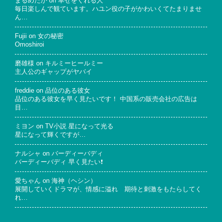
まるめだか
on
幸せをくれる人
毎日楽しんで観ています。ハユン役の子がかわいくてたまりませ
ん…
Fujii
on
女の秘密
Omoshiroi
磨雄様
on
キルミーヒールミー
主人公のギャップがヤバイ
freddie
on
品位のある彼女
品位のある彼女を早く見たいです！ 中国系の販売会社の広告は
目…
ミヨン
on
TV小説 星になって光る
星になって輝くですが…
ナルシャ
on
バーディーバディ
バーディーバディ 早く見たい❗
愛ちゃん
on
海神（ヘシン）
展開していくドラマが、情感に溢れ 期待と刺激をもたらしてく
れ…