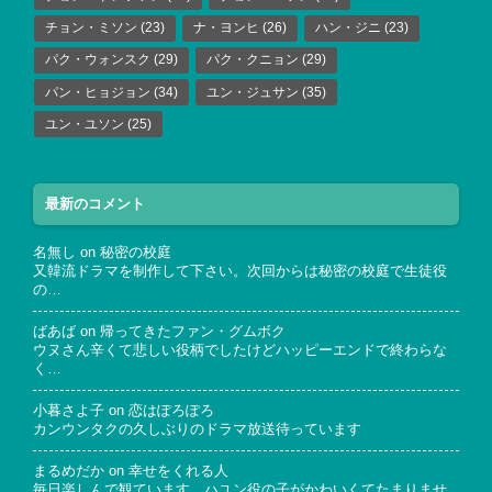
チョン・ミソン
(23)
ナ・ヨンヒ
(26)
ハン・ジニ
(23)
パク・ウォンスク
(29)
パク・クニョン
(29)
パン・ヒョジョン
(34)
ユン・ジュサン
(35)
ユン・ユソン
(25)
最新のコメント
名無し
on
秘密の校庭
又韓流ドラマを制作して下さい。次回からは秘密の校庭で生徒役
の…
ばあば
on
帰ってきたファン・グムボク
ウヌさん辛くて悲しい役柄でしたけどハッピーエンドで終わらな
く…
小暮さよ子
on
恋はぽろぽろ
カンウンタクの久しぶりのドラマ放送待っています
まるめだか
on
幸せをくれる人
毎日楽しんで観ています。ハユン役の子がかわいくてたまりませ