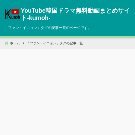
コ
YouTube韓国ドラマ無料動画まとめサイ
ン
テ
ト‐kumoh‐
ン
「
ファン・イニョン
」タグの記事一覧のページです。
ツ
へ
移
ホーム
「
ファン・イニョン
」タグの記事一覧
動