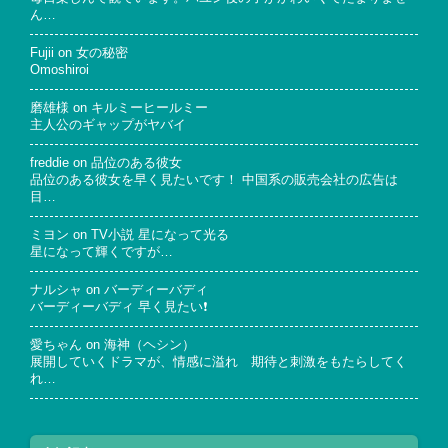
ん…
Fujii
on
女の秘密
Omoshiroi
磨雄様
on
キルミーヒールミー
主人公のギャップがヤバイ
freddie
on
品位のある彼女
品位のある彼女を早く見たいです！ 中国系の販売会社の広告は
目…
ミヨン
on
TV小説 星になって光る
星になって輝くですが…
ナルシャ
on
バーディーバディ
バーディーバディ 早く見たい❗
愛ちゃん
on
海神（ヘシン）
展開していくドラマが、情感に溢れ 期待と刺激をもたらしてく
れ…