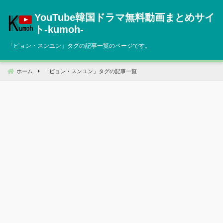
コ
YouTube韓国ドラマ無料動画まとめサイ
ン
テ
ト‐kumoh‐
ン
「
ピョン・スンユン
」タグの記事一覧のページです。
ツ
へ
移
ホーム
「
ピョン・スンユン
」タグの記事一覧
動