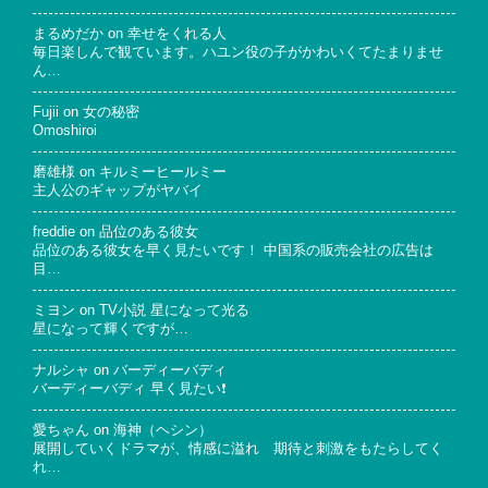
まるめだか
on
幸せをくれる人
毎日楽しんで観ています。ハユン役の子がかわいくてたまりませ
ん…
Fujii
on
女の秘密
Omoshiroi
磨雄様
on
キルミーヒールミー
主人公のギャップがヤバイ
freddie
on
品位のある彼女
品位のある彼女を早く見たいです！ 中国系の販売会社の広告は
目…
ミヨン
on
TV小説 星になって光る
星になって輝くですが…
ナルシャ
on
バーディーバディ
バーディーバディ 早く見たい❗
愛ちゃん
on
海神（ヘシン）
展開していくドラマが、情感に溢れ 期待と刺激をもたらしてく
れ…