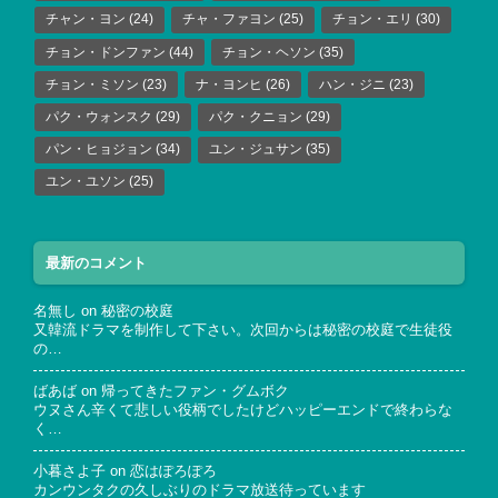
チャン・ヨン
(24)
チャ・ファヨン
(25)
チョン・エリ
(30)
チョン・ドンファン
(44)
チョン・ヘソン
(35)
チョン・ミソン
(23)
ナ・ヨンヒ
(26)
ハン・ジニ
(23)
パク・ウォンスク
(29)
パク・クニョン
(29)
パン・ヒョジョン
(34)
ユン・ジュサン
(35)
ユン・ユソン
(25)
最新のコメント
名無し
on
秘密の校庭
又韓流ドラマを制作して下さい。次回からは秘密の校庭で生徒役
の…
ばあば
on
帰ってきたファン・グムボク
ウヌさん辛くて悲しい役柄でしたけどハッピーエンドで終わらな
く…
小暮さよ子
on
恋はぽろぽろ
カンウンタクの久しぶりのドラマ放送待っています