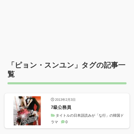
「
ピョン・スンユン
」タグの記事一
覧
2013年2月3日
7級公務員
タイトルの日本語読みが「な行」の韓国ド
ラマ
0