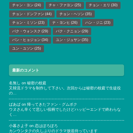
チャン・ヨン
(24)
チャ・ファヨン
(25)
チョン・エリ
(30)
チョン・ドンファン
(44)
チョン・ヘソン
(35)
チョン・ミソン
(23)
ナ・ヨンヒ
(26)
ハン・ジニ
(23)
パク・ウォンスク
(29)
パク・クニョン
(29)
パン・ヒョジョン
(34)
ユン・ジュサン
(35)
ユン・ユソン
(25)
最新のコメント
名無し
on
秘密の校庭
又韓流ドラマを制作して下さい。次回からは秘密の校庭で生徒役
の…
ばあば
on
帰ってきたファン・グムボク
ウヌさん辛くて悲しい役柄でしたけどハッピーエンドで終わらな
く…
小暮さよ子
on
恋はぽろぽろ
カンウンタクの久しぶりのドラマ放送待っています