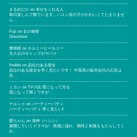
まるめだか
on
幸せをくれる人
毎日楽しんで観ています。ハユン役の子がかわいくてたまりませ
ん…
Fujii
on
女の秘密
Omoshiroi
磨雄様
on
キルミーヒールミー
主人公のギャップがヤバイ
freddie
on
品位のある彼女
品位のある彼女を早く見たいです！ 中国系の販売会社の広告は
目…
ミヨン
on
TV小説 星になって光る
星になって輝くですが…
ナルシャ
on
バーディーバディ
バーディーバディ 早く見たい❗
愛ちゃん
on
海神（ヘシン）
展開していくドラマが、情感に溢れ 期待と刺激をもたらしてく
れ…