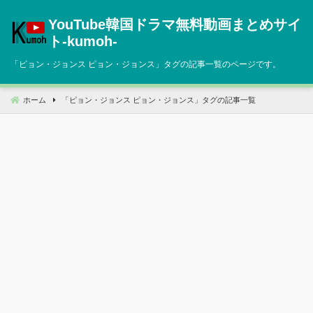
コ
YouTube韓国ドラマ無料動画まとめサイ
ン
テ
ト‐kumoh‐
ン
「
ピョン・ジョンス ピョン・ジョンス
」タグの記事一覧のページです。
ツ
へ
移
ホーム
「
ピョン・ジョンス ピョン・ジョンス
」タグの記事一覧
動