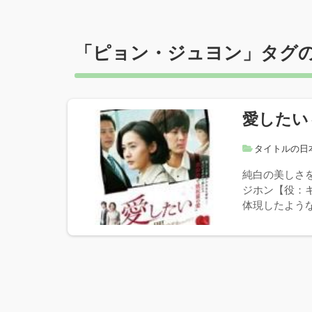
「
ピョン・ジュヨン
」タグ
愛したい
タイトルの日
純白の美しさ
ジホン【役：
体現したような