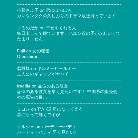
小暮さよ子
on
恋はぽろぽろ
カンウンタクの久しぶりのドラマ放送待っています
まるめだか
on
幸せをくれる人
毎日楽しんで観ています。ハユン役の子がかわいくて
たまりません…
Fujii
on
女の秘密
Omoshiroi
磨雄様
on
キルミーヒールミー
主人公のギャップがヤバイ
freddie
on
品位のある彼女
品位のある彼女を早く見たいです！ 中国系の販売会
社の広告は目…
ミヨン
on
TV小説 星になって光る
星になって輝くですが…
ナルシャ
on
バーディーバディ
バーディーバディ 早く見たい❗