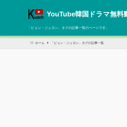
コ
ン
YouTube韓国ドラマ無料
テ
ン
「
ピョン・ジュヨン
」タグの記事一覧のページです。
ツ
へ
ホーム
「
ピョン・ジュヨン
」タグの記事一覧
移
動