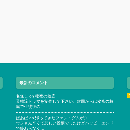
最新のコメント
名無し
on
秘密の校庭
又韓流ドラマを制作して下さい。次回からは秘密の校
庭で生徒役の…
ばあば
on
帰ってきたファン・グムボク
ウヌさん辛くて悲しい役柄でしたけどハッピーエンド
で終わらなく…