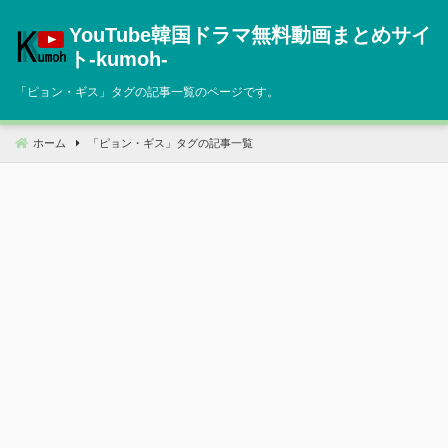
コ
YouTube韓国ドラマ無料動画まとめサイ
ン
テ
ト‐kumoh‐
ン
「
ピョン・ギス
」タグの記事一覧のページです。
ツ
へ
移
ホーム
「
ピョン・ギス
」タグの記事一覧
動