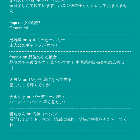
まるめだか
on
幸せをくれる人
毎日楽しんで観ています。ハユン役の子がかわいくてたまりませ
ん…
Fujii
on
女の秘密
Omoshiroi
磨雄様
on
キルミーヒールミー
主人公のギャップがヤバイ
freddie
on
品位のある彼女
品位のある彼女を早く見たいです！ 中国系の販売会社の広告は
目…
ミヨン
on
TV小説 星になって光る
星になって輝くですが…
ナルシャ
on
バーディーバディ
バーディーバディ 早く見たい❗
愛ちゃん
on
海神（ヘシン）
展開していくドラマが、情感に溢れ 期待と刺激をもたらしてく
れ…