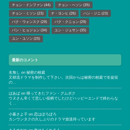
チョン・ドンファン
(44)
チョン・ヘソン
(35)
チョン・ミソン
(23)
ナ・ヨンヒ
(26)
ハン・ジニ
(23)
パク・ウォンスク
(29)
パク・クニョン
(29)
パン・ヒョジョン
(34)
ユン・ジュサン
(35)
ユン・ユソン
(25)
最新のコメント
名無し
on
秘密の校庭
又韓流ドラマを制作して下さい。次回からは秘密の校庭で生徒役
の…
ばあば
on
帰ってきたファン・グムボク
ウヌさん辛くて悲しい役柄でしたけどハッピーエンドで終わらな
く…
小暮さよ子
on
恋はぽろぽろ
カンウンタクの久しぶりのドラマ放送待っています