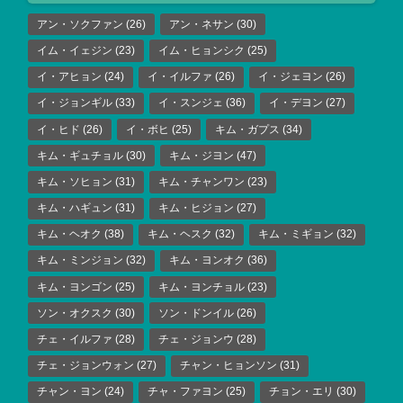
アン・ソクファン
(26)
アン・ネサン
(30)
イム・イェジン
(23)
イム・ヒョンシク
(25)
イ・アヒョン
(24)
イ・イルファ
(26)
イ・ジェヨン
(26)
イ・ジョンギル
(33)
イ・スンジェ
(36)
イ・デヨン
(27)
イ・ヒド
(26)
イ・ボヒ
(25)
キム・ガプス
(34)
キム・ギュチョル
(30)
キム・ジヨン
(47)
キム・ソヒョン
(31)
キム・チャンワン
(23)
キム・ハギュン
(31)
キム・ヒジョン
(27)
キム・ヘオク
(38)
キム・ヘスク
(32)
キム・ミギョン
(32)
キム・ミンジョン
(32)
キム・ヨンオク
(36)
キム・ヨンゴン
(25)
キム・ヨンチョル
(23)
ソン・オクスク
(30)
ソン・ドンイル
(26)
チェ・イルファ
(28)
チェ・ジョンウ
(28)
チェ・ジョンウォン
(27)
チャン・ヒョンソン
(31)
チャン・ヨン
(24)
チャ・ファヨン
(25)
チョン・エリ
(30)