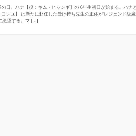
業の日、ハナ【役：キム・ヒャンギ】の 6年生初日が始まる。ハナ
・ヨンユ】 は新たに赴任した受け持ち先生の正体が‘レジェンド級魔
に絶望する。マ […]