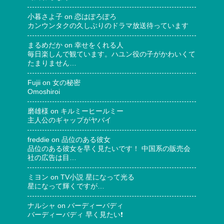
小暮さよ子
on
恋はぽろぽろ
カンウンタクの久しぶりのドラマ放送待っています
まるめだか
on
幸せをくれる人
毎日楽しんで観ています。ハユン役の子がかわいくて
たまりません…
Fujii
on
女の秘密
Omoshiroi
磨雄様
on
キルミーヒールミー
主人公のギャップがヤバイ
freddie
on
品位のある彼女
品位のある彼女を早く見たいです！ 中国系の販売会
社の広告は目…
ミヨン
on
TV小説 星になって光る
星になって輝くですが…
ナルシャ
on
バーディーバディ
バーディーバディ 早く見たい❗