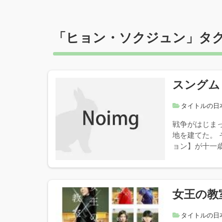
「
ヒョン・ソクジュン
」タ
スングム
タイトルの日
戦争がはじまっ
地を建てた。
ョン】が十一歳
女王の教
タイトルの日