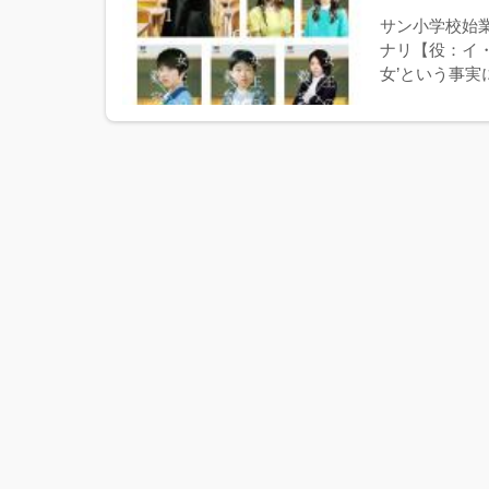
サン小学校始
ナリ【役：イ
女’という事実