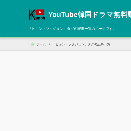
コ
ン
YouTube韓国ドラマ無料
テ
ン
「
ヒョン・ソクジュン
」タグの記事一覧のページです。
ツ
へ
ホーム
「
ヒョン・ソクジュン
」タグの記事一覧
移
動