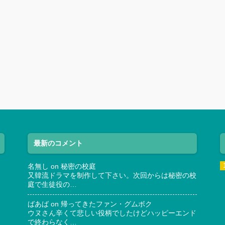
最新のコメント
名無し
on
秘密の校庭
又韓流ドラマを制作して下さい。次回からは秘密の校
庭で生徒役の…
ばあば
on
帰ってきたファン・グムボク
ウヌさん辛くて悲しい役柄でしたけどハッピーエンド
で終わらなく…