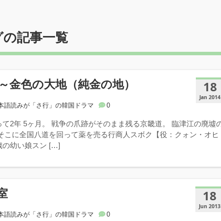
グの記事一覧
～金色の大地（純金の地）
18
Jan 2014
本語読みが「さ行」の韓国ドラマ
0
て2年 5ヶ月。 戦争の爪跡がそのまま残る京畿道。 臨津江の廃墟
 そこに全国八道を回って薬を売る行商人スボク【役：クォン・オヒ
の幼い娘スン […]
室
18
Jun 2013
本語読みが「さ行」の韓国ドラマ
0