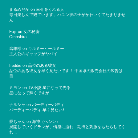
まるめだか
on
幸せをくれる人
毎日楽しんで観ています。ハユン役の子がかわいくてたまりませ
ん…
Fujii
on
女の秘密
Omoshiroi
磨雄様
on
キルミーヒールミー
主人公のギャップがヤバイ
freddie
on
品位のある彼女
品位のある彼女を早く見たいです！ 中国系の販売会社の広告は
目…
ミヨン
on
TV小説 星になって光る
星になって輝くですが…
ナルシャ
on
バーディーバディ
バーディーバディ 早く見たい❗
愛ちゃん
on
海神（ヘシン）
展開していくドラマが、情感に溢れ 期待と刺激をもたらしてく
れ…