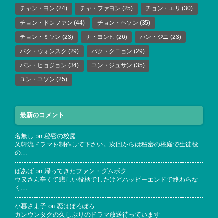
チャン・ヨン
(24)
チャ・ファヨン
(25)
チョン・エリ
(30)
チョン・ドンファン
(44)
チョン・ヘソン
(35)
チョン・ミソン
(23)
ナ・ヨンヒ
(26)
ハン・ジニ
(23)
パク・ウォンスク
(29)
パク・クニョン
(29)
パン・ヒョジョン
(34)
ユン・ジュサン
(35)
ユン・ユソン
(25)
最新のコメント
名無し
on
秘密の校庭
又韓流ドラマを制作して下さい。次回からは秘密の校庭で生徒役
の…
ばあば
on
帰ってきたファン・グムボク
ウヌさん辛くて悲しい役柄でしたけどハッピーエンドで終わらな
く…
小暮さよ子
on
恋はぽろぽろ
カンウンタクの久しぶりのドラマ放送待っています