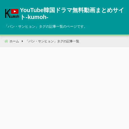
コ
YouTube韓国ドラマ無料動画まとめサイ
ン
テ
ト‐kumoh‐
ン
「
パン・サンヒョン
」タグの記事一覧のページです。
ツ
へ
移
ホーム
「
パン・サンヒョン
」タグの記事一覧
動