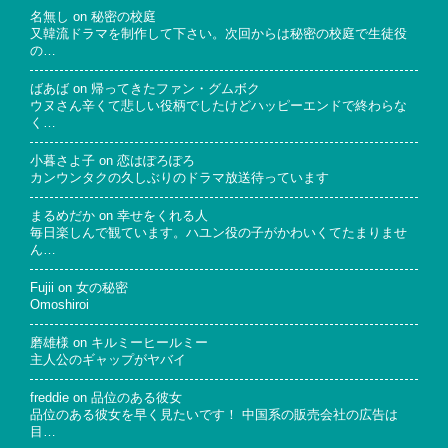
名無し
on
秘密の校庭
又韓流ドラマを制作して下さい。次回からは秘密の校庭で生徒役
の…
ばあば
on
帰ってきたファン・グムボク
ウヌさん辛くて悲しい役柄でしたけどハッピーエンドで終わらな
く…
小暮さよ子
on
恋はぽろぽろ
カンウンタクの久しぶりのドラマ放送待っています
まるめだか
on
幸せをくれる人
毎日楽しんで観ています。ハユン役の子がかわいくてたまりませ
ん…
Fujii
on
女の秘密
Omoshiroi
磨雄様
on
キルミーヒールミー
主人公のギャップがヤバイ
freddie
on
品位のある彼女
品位のある彼女を早く見たいです！ 中国系の販売会社の広告は
目…