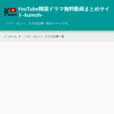
コ
YouTube韓国ドラマ無料動画まとめサイ
ン
テ
ト‐kumoh‐
ン
「
パク・ヨンハ
」タグの記事一覧のページです。
ツ
へ
移
ホーム
「
パク・ヨンハ
」タグの記事一覧
動