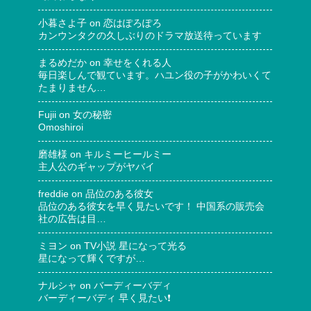
小暮さよ子
on
恋はぽろぽろ
カンウンタクの久しぶりのドラマ放送待っています
まるめだか
on
幸せをくれる人
毎日楽しんで観ています。ハユン役の子がかわいくて
たまりません…
Fujii
on
女の秘密
Omoshiroi
磨雄様
on
キルミーヒールミー
主人公のギャップがヤバイ
freddie
on
品位のある彼女
品位のある彼女を早く見たいです！ 中国系の販売会
社の広告は目…
ミヨン
on
TV小説 星になって光る
星になって輝くですが…
ナルシャ
on
バーディーバディ
バーディーバディ 早く見たい❗