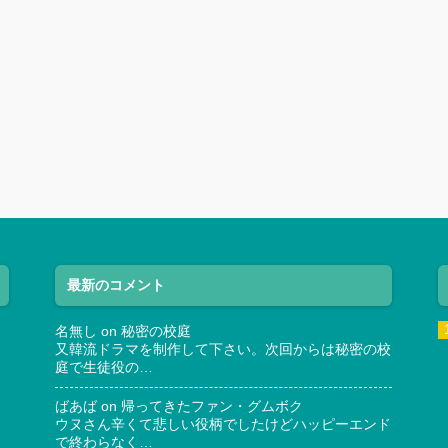
最新のコメント
名無し
on
秘密の校庭
又韓流ドラマを制作して下さい。次回からは秘密の校
庭で生徒役の…
ばあば
on
帰ってきたファン・グムボク
ウヌさん辛くて悲しい役柄でしたけどハッピーエンド
で終わらなく…