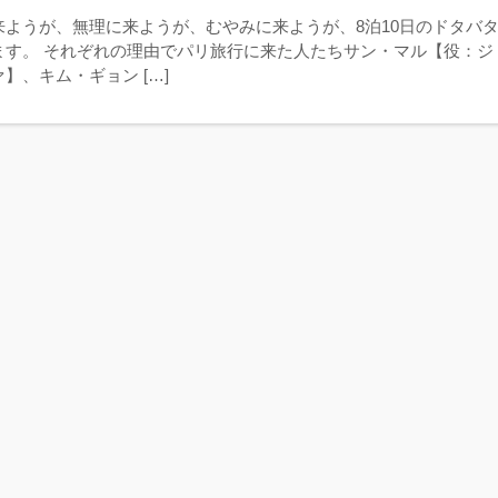
来ようが、無理に来ようが、むやみに来ようが、8泊10日のドタバ
ます。 それぞれの理由でパリ旅行に来た人たちサン・マル【役：ジ
】、キム・ギョン […]