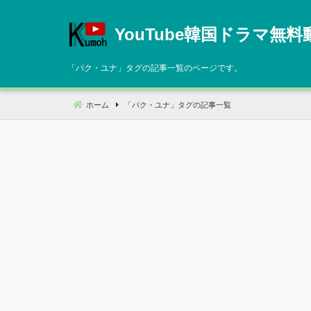
コ
ン
YouTube韓国ドラマ無料
テ
ン
「
パク・ユナ
」タグの記事一覧のページです。
ツ
へ
ホーム
「
パク・ユナ
」タグの記事一覧
移
動