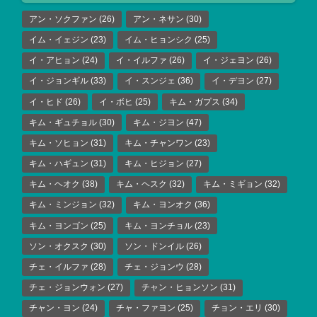
アン・ソクファン
(26)
アン・ネサン
(30)
イム・イェジン
(23)
イム・ヒョンシク
(25)
イ・アヒョン
(24)
イ・イルファ
(26)
イ・ジェヨン
(26)
イ・ジョンギル
(33)
イ・スンジェ
(36)
イ・デヨン
(27)
イ・ヒド
(26)
イ・ボヒ
(25)
キム・ガプス
(34)
キム・ギュチョル
(30)
キム・ジヨン
(47)
キム・ソヒョン
(31)
キム・チャンワン
(23)
キム・ハギュン
(31)
キム・ヒジョン
(27)
キム・ヘオク
(38)
キム・ヘスク
(32)
キム・ミギョン
(32)
キム・ミンジョン
(32)
キム・ヨンオク
(36)
キム・ヨンゴン
(25)
キム・ヨンチョル
(23)
ソン・オクスク
(30)
ソン・ドンイル
(26)
チェ・イルファ
(28)
チェ・ジョンウ
(28)
チェ・ジョンウォン
(27)
チャン・ヒョンソン
(31)
チャン・ヨン
(24)
チャ・ファヨン
(25)
チョン・エリ
(30)