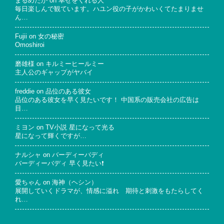
まるめだか
on
幸せをくれる人
毎日楽しんで観ています。ハユン役の子がかわいくてたまりませ
ん…
Fujii
on
女の秘密
Omoshiroi
磨雄様
on
キルミーヒールミー
主人公のギャップがヤバイ
freddie
on
品位のある彼女
品位のある彼女を早く見たいです！ 中国系の販売会社の広告は
目…
ミヨン
on
TV小説 星になって光る
星になって輝くですが…
ナルシャ
on
バーディーバディ
バーディーバディ 早く見たい❗
愛ちゃん
on
海神（ヘシン）
展開していくドラマが、情感に溢れ 期待と刺激をもたらしてく
れ…