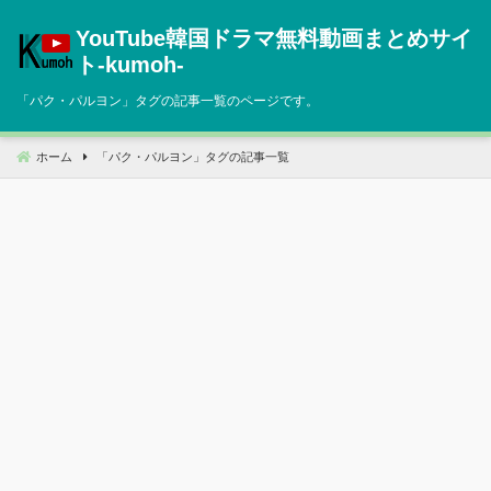
コ
YouTube韓国ドラマ無料動画まとめサイ
ン
テ
ト‐kumoh‐
ン
「
パク・パルヨン
」タグの記事一覧のページです。
ツ
へ
移
ホーム
「
パク・パルヨン
」タグの記事一覧
動