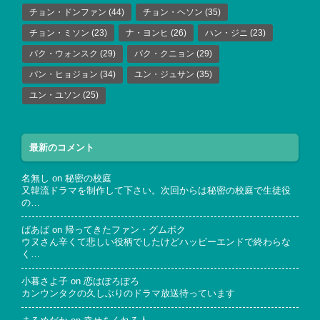
チョン・ドンファン
(44)
チョン・ヘソン
(35)
チョン・ミソン
(23)
ナ・ヨンヒ
(26)
ハン・ジニ
(23)
パク・ウォンスク
(29)
パク・クニョン
(29)
パン・ヒョジョン
(34)
ユン・ジュサン
(35)
ユン・ユソン
(25)
最新のコメント
名無し
on
秘密の校庭
又韓流ドラマを制作して下さい。次回からは秘密の校庭で生徒役
の…
ばあば
on
帰ってきたファン・グムボク
ウヌさん辛くて悲しい役柄でしたけどハッピーエンドで終わらな
く…
小暮さよ子
on
恋はぽろぽろ
カンウンタクの久しぶりのドラマ放送待っています