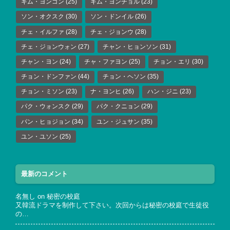
キム・ヨンゴン
(25)
キム・ヨンチョル
(23)
ソン・オクスク
(30)
ソン・ドンイル
(26)
チェ・イルファ
(28)
チェ・ジョンウ
(28)
チェ・ジョンウォン
(27)
チャン・ヒョンソン
(31)
チャン・ヨン
(24)
チャ・ファヨン
(25)
チョン・エリ
(30)
チョン・ドンファン
(44)
チョン・ヘソン
(35)
チョン・ミソン
(23)
ナ・ヨンヒ
(26)
ハン・ジニ
(23)
パク・ウォンスク
(29)
パク・クニョン
(29)
パン・ヒョジョン
(34)
ユン・ジュサン
(35)
ユン・ユソン
(25)
最新のコメント
名無し
on
秘密の校庭
又韓流ドラマを制作して下さい。次回からは秘密の校庭で生徒役
の…