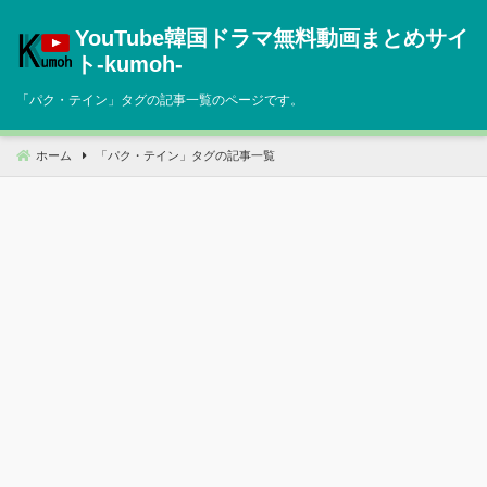
コ
YouTube韓国ドラマ無料動画まとめサイ
ン
テ
ト‐kumoh‐
ン
「
パク・テイン
」タグの記事一覧のページです。
ツ
へ
移
ホーム
「
パク・テイン
」タグの記事一覧
動