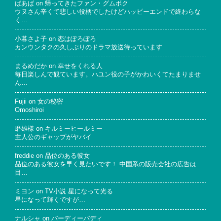
ばあば
on
帰ってきたファン・グムボク
ウヌさん辛くて悲しい役柄でしたけどハッピーエンドで終わらな
く…
小暮さよ子
on
恋はぽろぽろ
カンウンタクの久しぶりのドラマ放送待っています
まるめだか
on
幸せをくれる人
毎日楽しんで観ています。ハユン役の子がかわいくてたまりませ
ん…
Fujii
on
女の秘密
Omoshiroi
磨雄様
on
キルミーヒールミー
主人公のギャップがヤバイ
freddie
on
品位のある彼女
品位のある彼女を早く見たいです！ 中国系の販売会社の広告は
目…
ミヨン
on
TV小説 星になって光る
星になって輝くですが…
ナルシャ
on
バーディーバディ