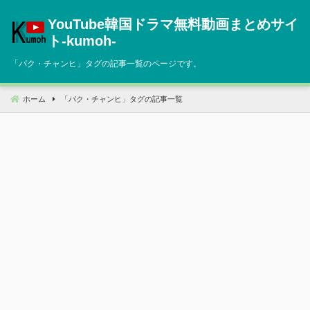
コ
YouTube韓国ドラマ無料動画まとめサイ
ン
テ
ト‐kumoh‐
ン
「
パク・チャンヒ
」タグの記事一覧のページです。
ツ
へ
移
ホーム
「
パク・チャンヒ
」タグの記事一覧
動