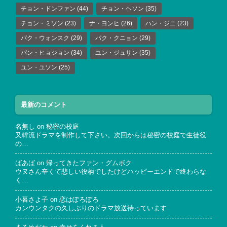
チョン・ドンファン
(44)
チョン・ヘソン
(35)
チョン・ミソン
(23)
ナ・ヨンヒ
(26)
ハン・ジニ
(23)
パク・ウォンスク
(29)
パク・クニョン
(29)
パン・ヒョジョン
(34)
ユン・ジュサン
(35)
ユン・ユソン
(25)
最新のコメント
名無し
on
秘密の校庭
又韓流ドラマを制作して下さい。次回からは秘密の校庭で生徒役
の…
ばあば
on
帰ってきたファン・グムボク
ウヌさん辛くて悲しい役柄でしたけどハッピーエンドで終わらな
く…
小暮さよ子
on
恋はぽろぽろ
カンウンタクの久しぶりのドラマ放送待っています