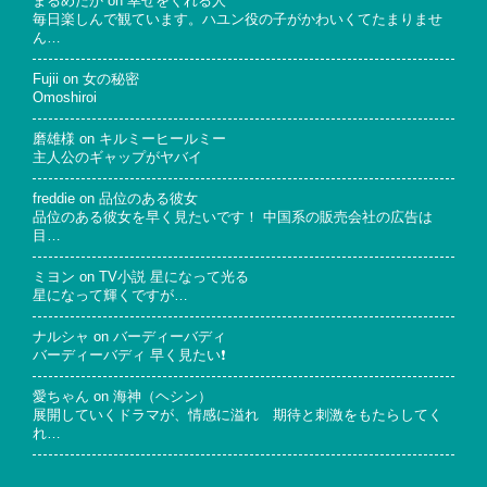
まるめだか
on
幸せをくれる人
毎日楽しんで観ています。ハユン役の子がかわいくてたまりませ
ん…
Fujii
on
女の秘密
Omoshiroi
磨雄様
on
キルミーヒールミー
主人公のギャップがヤバイ
freddie
on
品位のある彼女
品位のある彼女を早く見たいです！ 中国系の販売会社の広告は
目…
ミヨン
on
TV小説 星になって光る
星になって輝くですが…
ナルシャ
on
バーディーバディ
バーディーバディ 早く見たい❗
愛ちゃん
on
海神（ヘシン）
展開していくドラマが、情感に溢れ 期待と刺激をもたらしてく
れ…