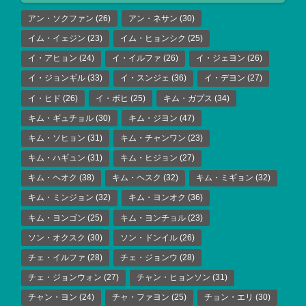
アン・ソクファン
(26)
アン・ネサン
(30)
イム・イェジン
(23)
イム・ヒョンシク
(25)
イ・アヒョン
(24)
イ・イルファ
(26)
イ・ジェヨン
(26)
イ・ジョンギル
(33)
イ・スンジェ
(36)
イ・デヨン
(27)
イ・ヒド
(26)
イ・ボヒ
(25)
キム・ガプス
(34)
キム・ギュチョル
(30)
キム・ジヨン
(47)
キム・ソヒョン
(31)
キム・チャンワン
(23)
キム・ハギュン
(31)
キム・ヒジョン
(27)
キム・ヘオク
(38)
キム・ヘスク
(32)
キム・ミギョン
(32)
キム・ミンジョン
(32)
キム・ヨンオク
(36)
キム・ヨンゴン
(25)
キム・ヨンチョル
(23)
ソン・オクスク
(30)
ソン・ドンイル
(26)
チェ・イルファ
(28)
チェ・ジョンウ
(28)
チェ・ジョンウォン
(27)
チャン・ヒョンソン
(31)
チャン・ヨン
(24)
チャ・ファヨン
(25)
チョン・エリ
(30)