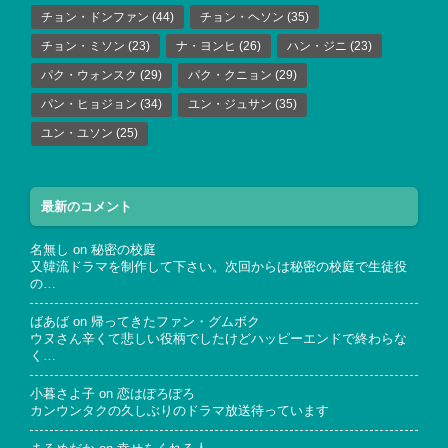
チョン・ドンファン
(44)
チョン・ヘソン
(35)
チョン・ミソン
(23)
ナ・ヨンヒ
(26)
ハン・ジニ
(23)
パク・ウォンスク
(29)
パク・クニョン
(29)
パン・ヒョジョン
(34)
ユン・ジュサン
(35)
ユン・ユソン
(25)
最新のコメント
名無し
on
秘密の校庭
又韓流ドラマを制作して下さい。次回からは秘密の校庭で生徒役
の…
ばあば
on
帰ってきたファン・グムボク
ウヌさん辛くて悲しい役柄でしたけどハッピーエンドで終わらな
く…
小暮さよ子
on
恋はぽろぽろ
カンウンタクの久しぶりのドラマ放送待っています