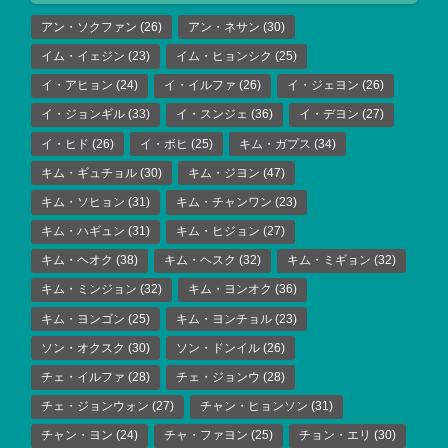
アン・ソクファン
(26)
アン・ネサン
(30)
イム・イェジン
(23)
イム・ヒョンシク
(25)
イ・アヒョン
(24)
イ・イルファ
(26)
イ・ジェヨン
(26)
イ・ジョンギル
(33)
イ・スンジェ
(36)
イ・デヨン
(27)
イ・ヒド
(26)
イ・ボヒ
(25)
キム・ガプス
(34)
キム・ギュチョル
(30)
キム・ジヨン
(47)
キム・ソヒョン
(31)
キム・チャンワン
(23)
キム・ハギュン
(31)
キム・ヒジョン
(27)
キム・ヘオク
(38)
キム・ヘスク
(32)
キム・ミギョン
(32)
キム・ミンジョン
(32)
キム・ヨンオク
(36)
キム・ヨンゴン
(25)
キム・ヨンチョル
(23)
ソン・オクスク
(30)
ソン・ドンイル
(26)
チェ・イルファ
(28)
チェ・ジョンウ
(28)
チェ・ジョンウォン
(27)
チャン・ヒョンソン
(31)
チャン・ヨン
(24)
チャ・ファヨン
(25)
チョン・エリ
(30)