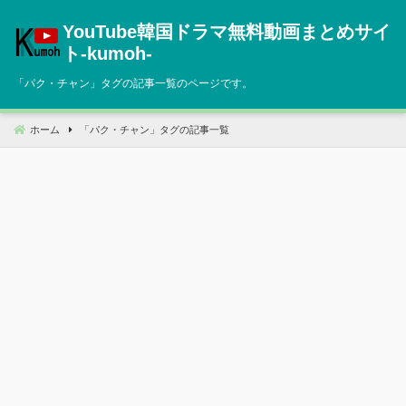
コ
YouTube韓国ドラマ無料動画まとめサイ
ン
テ
ト‐kumoh‐
ン
「
パク・チャン
」タグの記事一覧のページです。
ツ
へ
移
ホーム
「
パク・チャン
」タグの記事一覧
動