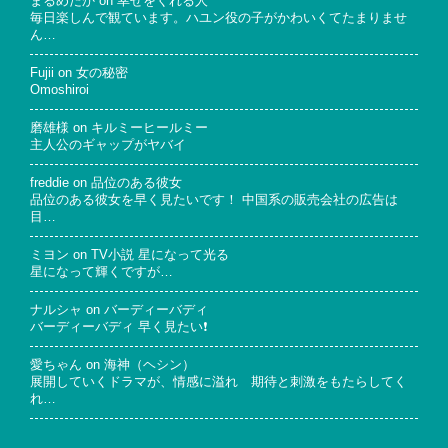
まるめだか
on
幸せをくれる人
毎日楽しんで観ています。ハユン役の子がかわいくてたまりませ
ん…
Fujii
on
女の秘密
Omoshiroi
磨雄様
on
キルミーヒールミー
主人公のギャップがヤバイ
freddie
on
品位のある彼女
品位のある彼女を早く見たいです！ 中国系の販売会社の広告は
目…
ミヨン
on
TV小説 星になって光る
星になって輝くですが…
ナルシャ
on
バーディーバディ
バーディーバディ 早く見たい❗
愛ちゃん
on
海神（ヘシン）
展開していくドラマが、情感に溢れ 期待と刺激をもたらしてく
れ…