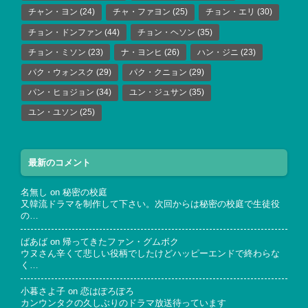
チャン・ヨン
(24)
チャ・ファヨン
(25)
チョン・エリ
(30)
チョン・ドンファン
(44)
チョン・ヘソン
(35)
チョン・ミソン
(23)
ナ・ヨンヒ
(26)
ハン・ジニ
(23)
パク・ウォンスク
(29)
パク・クニョン
(29)
パン・ヒョジョン
(34)
ユン・ジュサン
(35)
ユン・ユソン
(25)
最新のコメント
名無し
on
秘密の校庭
又韓流ドラマを制作して下さい。次回からは秘密の校庭で生徒役
の…
ばあば
on
帰ってきたファン・グムボク
ウヌさん辛くて悲しい役柄でしたけどハッピーエンドで終わらな
く…
小暮さよ子
on
恋はぽろぽろ
カンウンタクの久しぶりのドラマ放送待っています