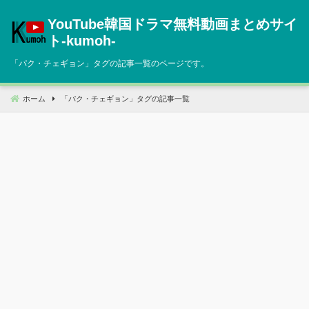
コ
YouTube韓国ドラマ無料動画まとめサイ
ン
テ
ト‐kumoh‐
ン
「
パク・チェギョン
」タグの記事一覧のページです。
ツ
へ
移
ホーム
「
パク・チェギョン
」タグの記事一覧
動