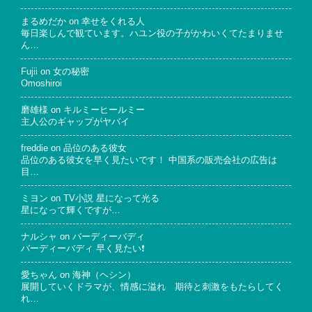
まるめだか
on
幸せをくれる人
毎日楽しんで観ています。ハユン役の子がかわいくてたまりませ
ん…
Fujii
on
女の秘密
Omoshiroi
磨雄様
on
キルミーヒールミー
主人公のギャップがヤバイ
freddie
on
品位のある彼女
品位のある彼女を早く見たいです！ 中国系の販売会社の広告は
目…
ミヨン
on
TV小説 星になって光る
星になって輝くですが…
ナルシャ
on
バーディーバディ
バーディーバディ 早く見たい❗
愛ちゃん
on
海神（ヘシン）
展開していくドラマが、情感に溢れ 期待と刺激をもたらしてく
れ…