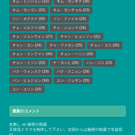
キム・ミンジョン
(32)
キム・ヨンオク
(36)
キム・ヨンゴン
(25)
キム・ヨンチョル
(23)
ソン・オクスク
(30)
ソン・ドンイル
(26)
チェ・イルファ
(28)
チェ・ジョンウ
(28)
チェ・ジョンウォン
(27)
チャン・ヒョンソン
(31)
チャン・ヨン
(24)
チャ・ファヨン
(25)
チョン・エリ
(30)
チョン・ドンファン
(44)
チョン・ヘソン
(35)
チョン・ミソン
(23)
ナ・ヨンヒ
(26)
ハン・ジニ
(23)
パク・ウォンスク
(29)
パク・クニョン
(29)
パン・ヒョジョン
(34)
ユン・ジュサン
(35)
ユン・ユソン
(25)
最新のコメント
名無し
on
秘密の校庭
又韓流ドラマを制作して下さい。次回からは秘密の校庭で生徒役
の…