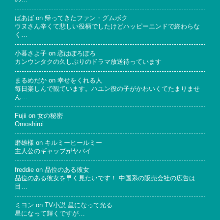
ばあば
on
帰ってきたファン・グムボク
ウヌさん辛くて悲しい役柄でしたけどハッピーエンドで終わらな
く…
小暮さよ子
on
恋はぽろぽろ
カンウンタクの久しぶりのドラマ放送待っています
まるめだか
on
幸せをくれる人
毎日楽しんで観ています。ハユン役の子がかわいくてたまりませ
ん…
Fujii
on
女の秘密
Omoshiroi
磨雄様
on
キルミーヒールミー
主人公のギャップがヤバイ
freddie
on
品位のある彼女
品位のある彼女を早く見たいです！ 中国系の販売会社の広告は
目…
ミヨン
on
TV小説 星になって光る
星になって輝くですが…