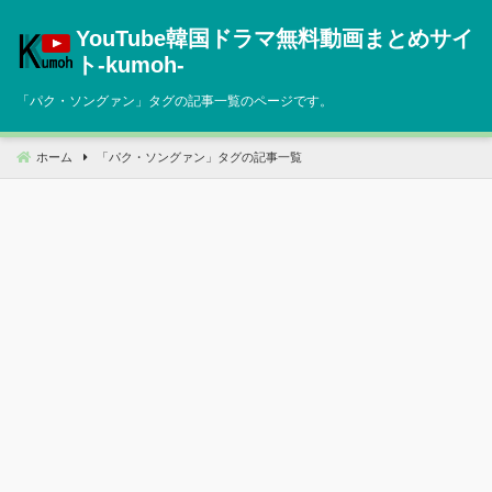
コ
YouTube韓国ドラマ無料動画まとめサイ
ン
テ
ト‐kumoh‐
ン
「
パク・ソングァン
」タグの記事一覧のページです。
ツ
へ
移
ホーム
「
パク・ソングァン
」タグの記事一覧
動