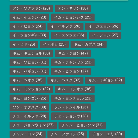
アン・ソクファン
(26)
アン・ネサン
(30)
イム・イェジン
(23)
イム・ヒョンシク
(25)
イ・アヒョン
(24)
イ・イルファ
(26)
イ・ジェヨン
(26)
イ・ジョンギル
(33)
イ・スンジェ
(36)
イ・デヨン
(27)
イ・ヒド
(26)
イ・ボヒ
(25)
キム・ガプス
(34)
キム・ギュチョル
(30)
キム・ジヨン
(47)
キム・ソヒョン
(31)
キム・チャンワン
(23)
キム・ハギュン
(31)
キム・ヒジョン
(27)
キム・ヘオク
(38)
キム・ヘスク
(32)
キム・ミギョン
(32)
キム・ミンジョン
(32)
キム・ヨンオク
(36)
キム・ヨンゴン
(25)
キム・ヨンチョル
(23)
ソン・オクスク
(30)
ソン・ドンイル
(26)
チェ・イルファ
(28)
チェ・ジョンウ
(28)
チェ・ジョンウォン
(27)
チャン・ヒョンソン
(31)
チャン・ヨン
(24)
チャ・ファヨン
(25)
チョン・エリ
(30)