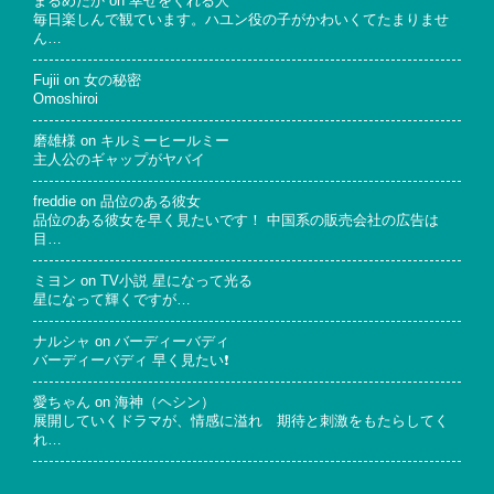
まるめだか
on
幸せをくれる人
毎日楽しんで観ています。ハユン役の子がかわいくてたまりませ
ん…
Fujii
on
女の秘密
Omoshiroi
磨雄様
on
キルミーヒールミー
主人公のギャップがヤバイ
freddie
on
品位のある彼女
品位のある彼女を早く見たいです！ 中国系の販売会社の広告は
目…
ミヨン
on
TV小説 星になって光る
星になって輝くですが…
ナルシャ
on
バーディーバディ
バーディーバディ 早く見たい❗
愛ちゃん
on
海神（ヘシン）
展開していくドラマが、情感に溢れ 期待と刺激をもたらしてく
れ…