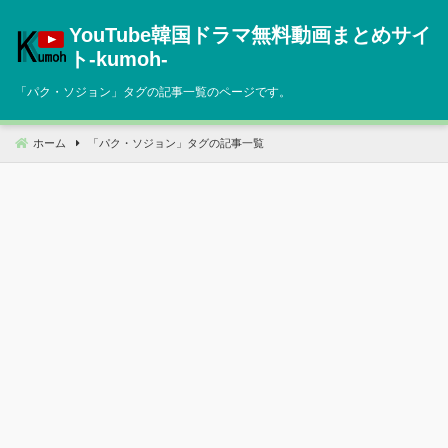
コ
YouTube韓国ドラマ無料動画まとめサイ
ン
テ
ト‐kumoh‐
ン
「
パク・ソジョン
」タグの記事一覧のページです。
ツ
へ
移
ホーム
「
パク・ソジョン
」タグの記事一覧
動