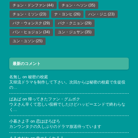
チョン・ドンファン
(44)
チョン・ヘソン
(35)
チョン・ミソン
(23)
ナ・ヨンヒ
(26)
ハン・ジニ
(23)
パク・ウォンスク
(29)
パク・クニョン
(29)
パン・ヒョジョン
(34)
ユン・ジュサン
(35)
ユン・ユソン
(25)
最新のコメント
名無し
on
秘密の校庭
又韓流ドラマを制作して下さい。次回からは秘密の校庭で生徒役
の…
ばあば
on
帰ってきたファン・グムボク
ウヌさん辛くて悲しい役柄でしたけどハッピーエンドで終わらな
く…
小暮さよ子
on
恋はぽろぽろ
カンウンタクの久しぶりのドラマ放送待っています