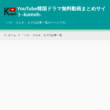
コ
YouTube韓国ドラマ無料動画まとめサイ
ン
テ
ト‐kumoh‐
ン
「
パク・スルギ
」タグの記事一覧のページです。
ツ
へ
移
ホーム
「
パク・スルギ
」タグの記事一覧
動