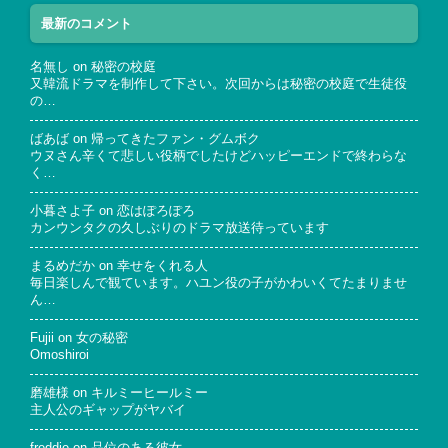
最新のコメント
名無し
on
秘密の校庭
又韓流ドラマを制作して下さい。次回からは秘密の校庭で生徒役
の…
ばあば
on
帰ってきたファン・グムボク
ウヌさん辛くて悲しい役柄でしたけどハッピーエンドで終わらな
く…
小暮さよ子
on
恋はぽろぽろ
カンウンタクの久しぶりのドラマ放送待っています
まるめだか
on
幸せをくれる人
毎日楽しんで観ています。ハユン役の子がかわいくてたまりませ
ん…
Fujii
on
女の秘密
Omoshiroi
磨雄様
on
キルミーヒールミー
主人公のギャップがヤバイ