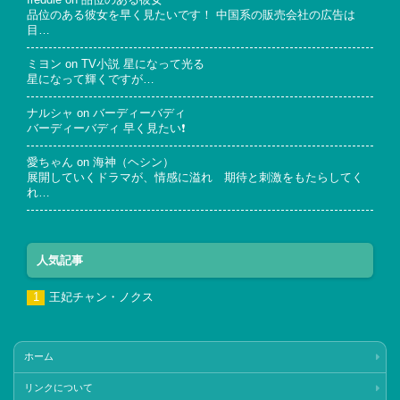
freddie
on
品位のある彼女
品位のある彼女を早く見たいです！ 中国系の販売会社の広告は
目…
ミヨン
on
TV小説 星になって光る
星になって輝くですが…
ナルシャ
on
バーディーバディ
バーディーバディ 早く見たい❗
愛ちゃん
on
海神（ヘシン）
展開していくドラマが、情感に溢れ 期待と刺激をもたらしてく
れ…
人気記事
王妃チャン・ノクス
ホーム
リンクについて