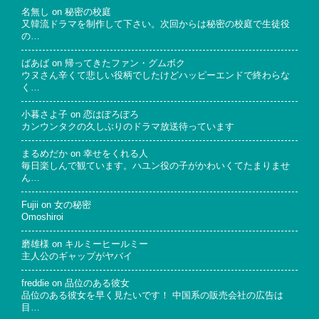
名無し
on
秘密の校庭
又韓流ドラマを制作して下さい。次回からは秘密の校庭で生徒役
の…
ばあば
on
帰ってきたファン・グムボク
ウヌさん辛くて悲しい役柄でしたけどハッピーエンドで終わらな
く…
小暮さよ子
on
恋はぽろぽろ
カンウンタクの久しぶりのドラマ放送待っています
まるめだか
on
幸せをくれる人
毎日楽しんで観ています。ハユン役の子がかわいくてたまりませ
ん…
Fujii
on
女の秘密
Omoshiroi
磨雄様
on
キルミーヒールミー
主人公のギャップがヤバイ
freddie
on
品位のある彼女
品位のある彼女を早く見たいです！ 中国系の販売会社の広告は
目…