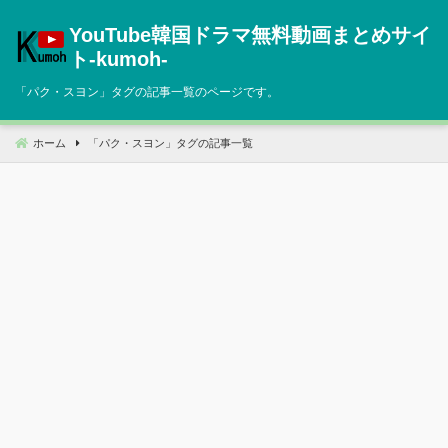
コ
YouTube韓国ドラマ無料動画まとめサイ
ン
テ
ト‐kumoh‐
ン
「
パク・スヨン
」タグの記事一覧のページです。
ツ
へ
移
ホーム
「
パク・スヨン
」タグの記事一覧
動