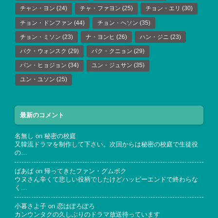
チャン・ヨン
(24)
チャ・ファヨン
(25)
チョン・エリ
(30)
チョン・ドンファン
(44)
チョン・ヘソン
(35)
チョン・ミソン
(23)
ナ・ヨンヒ
(26)
ハン・ジニ
(23)
パク・ウォンスク
(29)
パク・クニョン
(29)
パン・ヒョジョン
(34)
ユン・ジュサン
(35)
ユン・ユソン
(25)
最新のコメント
名無し
on
秘密の校庭
又韓流ドラマを制作して下さい。次回からは秘密の校庭で生徒役
の…
ばあば
on
帰ってきたファン・グムボク
ウヌさん辛くて悲しい役柄でしたけどハッピーエンドで終わらな
く…
小暮さよ子
on
恋はぽろぽろ
カンウンタクの久しぶりのドラマ放送待っています