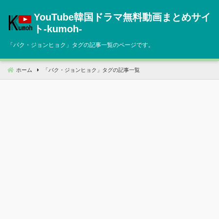
コ
YouTube韓国ドラマ無料動画まとめサイ
ン
テ
ト‐kumoh‐
ン
「
パク・ジョンヒョク
」タグの記事一覧のページです。
ツ
へ
移
ホーム
「
パク・ジョンヒョク
」タグの記事一覧
動