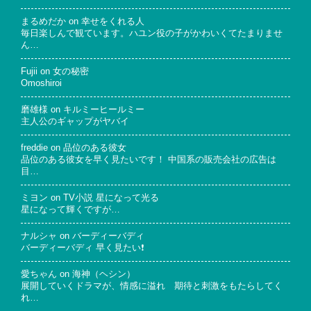
まるめだか
on
幸せをくれる人
毎日楽しんで観ています。ハユン役の子がかわいくてたまりませ
ん…
Fujii
on
女の秘密
Omoshiroi
磨雄様
on
キルミーヒールミー
主人公のギャップがヤバイ
freddie
on
品位のある彼女
品位のある彼女を早く見たいです！ 中国系の販売会社の広告は
目…
ミヨン
on
TV小説 星になって光る
星になって輝くですが…
ナルシャ
on
バーディーバディ
バーディーバディ 早く見たい❗
愛ちゃん
on
海神（ヘシン）
展開していくドラマが、情感に溢れ 期待と刺激をもたらしてく
れ…