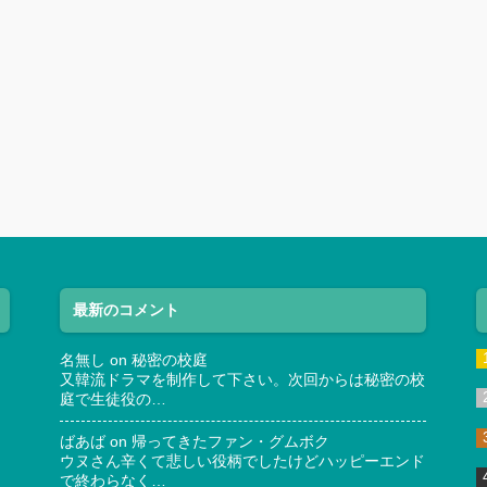
最新のコメント
名無し
on
秘密の校庭
又韓流ドラマを制作して下さい。次回からは秘密の校
庭で生徒役の…
ばあば
on
帰ってきたファン・グムボク
ウヌさん辛くて悲しい役柄でしたけどハッピーエンド
で終わらなく…