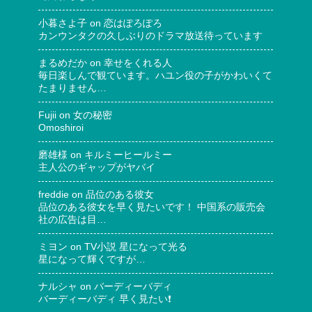
小暮さよ子
on
恋はぽろぽろ
カンウンタクの久しぶりのドラマ放送待っています
まるめだか
on
幸せをくれる人
毎日楽しんで観ています。ハユン役の子がかわいくて
たまりません…
Fujii
on
女の秘密
Omoshiroi
磨雄様
on
キルミーヒールミー
主人公のギャップがヤバイ
freddie
on
品位のある彼女
品位のある彼女を早く見たいです！ 中国系の販売会
社の広告は目…
ミヨン
on
TV小説 星になって光る
星になって輝くですが…
ナルシャ
on
バーディーバディ
バーディーバディ 早く見たい❗