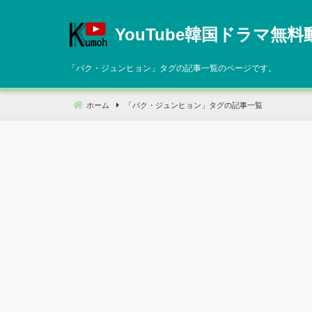
コ
ン
YouTube韓国ドラマ無料
テ
ン
「
パク・ジュンヒョン
」タグの記事一覧のページです。
ツ
へ
ホーム
「
パク・ジュンヒョン
」タグの記事一覧
移
動