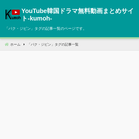
コ
YouTube韓国ドラマ無料動画まとめサイ
ン
テ
ト‐kumoh‐
ン
「
パク・ジビン
」タグの記事一覧のページです。
ツ
へ
移
ホーム
「
パク・ジビン
」タグの記事一覧
動