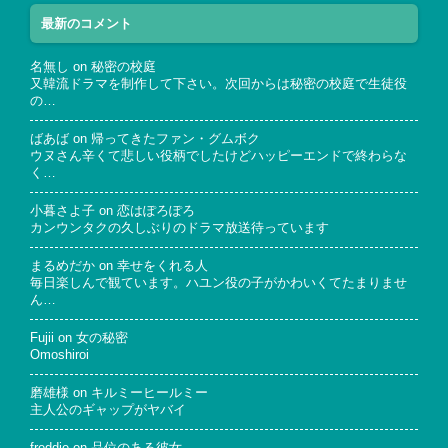
最新のコメント
名無し
on
秘密の校庭
又韓流ドラマを制作して下さい。次回からは秘密の校庭で生徒役
の…
ばあば
on
帰ってきたファン・グムボク
ウヌさん辛くて悲しい役柄でしたけどハッピーエンドで終わらな
く…
小暮さよ子
on
恋はぽろぽろ
カンウンタクの久しぶりのドラマ放送待っています
まるめだか
on
幸せをくれる人
毎日楽しんで観ています。ハユン役の子がかわいくてたまりませ
ん…
Fujii
on
女の秘密
Omoshiroi
磨雄様
on
キルミーヒールミー
主人公のギャップがヤバイ