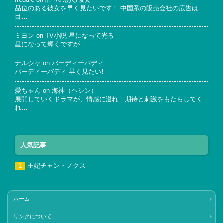
freddie
on
品位のある彼女
品位のある彼女を早く見たいです！ 中国系の販売会社の広告は
目…
ミヨン
on
TV小説 星になって光る
星になって輝くですが…
ナルシャ
on
バーディーバディ
バーディーバディ 早く見たい❗
愛ちゃん
on
海神（ヘシン）
展開していくドラマが、情感に溢れ 期待と刺激をもたらしてく
れ…
人気記事
王妃チャン・ノクス
ホーム
リンクについて