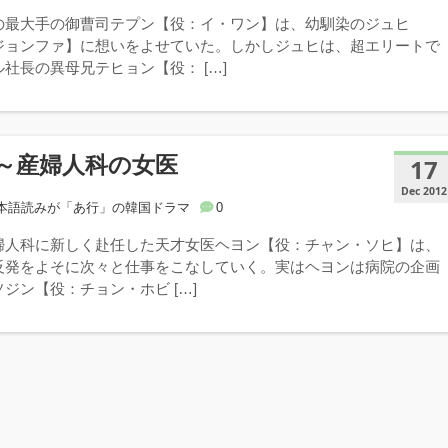
の最大手の御曹司テプン【役：イ・ワン】は、幼馴染のジュヒ
ジョンファ】に想いをよせていた。しかしジュヒは、超エリートで
社長の異母兄テヒョン【役： […]
～産婦人科の女医
17
Dec 2012
本語読みが「あ行」の韓国ドラマ
0
婦人科に新しく赴任した天才女医ヘヨン【役：チャン・ソヒ】は、
反発をよそに次々と仕事をこなしていく。実はヘヨンは病院の企画
ジン【役：チョン・ホビ […]