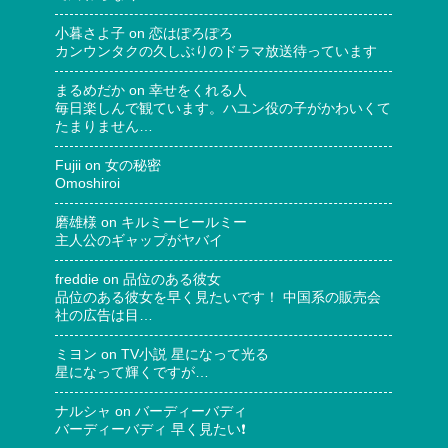
小暮さよ子
on
恋はぽろぽろ
カンウンタクの久しぶりのドラマ放送待っています
まるめだか
on
幸せをくれる人
毎日楽しんで観ています。ハユン役の子がかわいくて
たまりません…
Fujii
on
女の秘密
Omoshiroi
磨雄様
on
キルミーヒールミー
主人公のギャップがヤバイ
freddie
on
品位のある彼女
品位のある彼女を早く見たいです！ 中国系の販売会
社の広告は目…
ミヨン
on
TV小説 星になって光る
星になって輝くですが…
ナルシャ
on
バーディーバディ
バーディーバディ 早く見たい❗