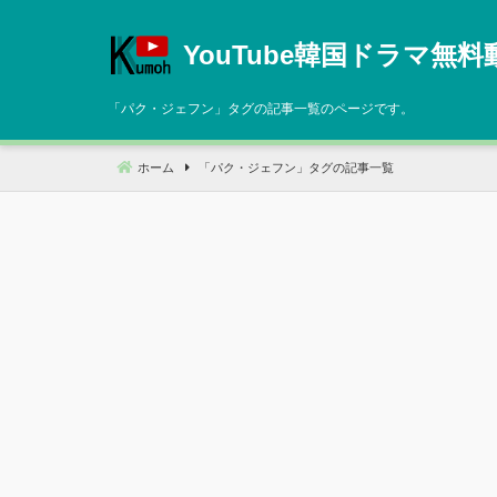
コ
ン
YouTube韓国ドラマ無料
テ
ン
「
パク・ジェフン
」タグの記事一覧のページです。
ツ
へ
ホーム
「
パク・ジェフン
」タグの記事一覧
移
動