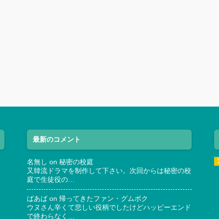
最新のコメント
名無し
on
秘密の校庭
又韓流ドラマを制作して下さい。次回からは秘密の校
庭で生徒役の…
ばあば
on
帰ってきたファン・グムボク
ウヌさん辛くて悲しい役柄でしたけどハッピーエンド
で終わらなく…