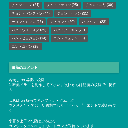
チャン・ヨン
(24)
チャ・ファヨン
(25)
チョン・エリ
(30)
チョン・ドンファン
(44)
チョン・ヘソン
(35)
チョン・ミソン
(23)
ナ・ヨンヒ
(26)
ハン・ジニ
(23)
パク・ウォンスク
(29)
パク・クニョン
(29)
パン・ヒョジョン
(34)
ユン・ジュサン
(35)
ユン・ユソン
(25)
最新のコメント
名無し
on
秘密の校庭
又韓流ドラマを制作して下さい。次回からは秘密の校庭で生徒役
の…
ばあば
on
帰ってきたファン・グムボク
ウヌさん辛くて悲しい役柄でしたけどハッピーエンドで終わらな
く…
小暮さよ子
on
恋はぽろぽろ
カンウンタクの久しぶりのドラマ放送待っています