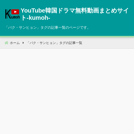
コ
YouTube韓国ドラマ無料動画まとめサイ
ン
テ
ト‐kumoh‐
ン
「
パク・サンヒョン
」タグの記事一覧のページです。
ツ
へ
移
ホーム
「
パク・サンヒョン
」タグの記事一覧
動