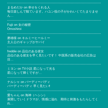
まるめだか
on
幸せをくれる人
毎日楽しんで観ています。ハユン役の子がかわいくてたまりませ
ん…
Fujii
on
女の秘密
Omoshiroi
磨雄様
on
キルミーヒールミー
主人公のギャップがヤバイ
freddie
on
品位のある彼女
品位のある彼女を早く見たいです！ 中国系の販売会社の広告は
目…
ミヨン
on
TV小説 星になって光る
星になって輝くですが…
ナルシャ
on
バーディーバディ
バーディーバディ 早く見たい❗
愛ちゃん
on
海神（ヘシン）
展開していくドラマが、情感に溢れ 期待と刺激をもたらしてく
れ…