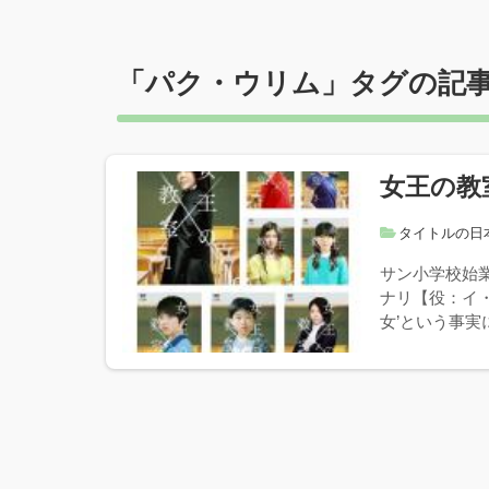
「
パク・ウリム
」タグの記
女王の教
タイトルの日
サン小学校始
ナリ【役：イ
女’という事実