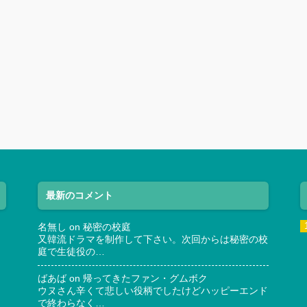
最新のコメント
名無し
on
秘密の校庭
又韓流ドラマを制作して下さい。次回からは秘密の校
庭で生徒役の…
ばあば
on
帰ってきたファン・グムボク
ウヌさん辛くて悲しい役柄でしたけどハッピーエンド
で終わらなく…