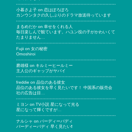
小暮さよ子
on
恋はぽろぽろ
カンウンタクの久しぶりのドラマ放送待っています
まるめだか
on
幸せをくれる人
毎日楽しんで観ています。ハユン役の子がかわいくて
たまりません…
Fujii
on
女の秘密
Omoshiroi
磨雄様
on
キルミーヒールミー
主人公のギャップがヤバイ
freddie
on
品位のある彼女
品位のある彼女を早く見たいです！ 中国系の販売会
社の広告は目…
ミヨン
on
TV小説 星になって光る
星になって輝くですが…
ナルシャ
on
バーディーバディ
バーディーバディ 早く見たい❗