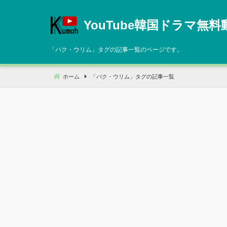
コ
ン
YouTube韓国ドラマ無料
テ
ン
「
パク・ウリム
」タグの記事一覧のページです。
ツ
へ
ホーム
「
パク・ウリム
」タグの記事一覧
移
動