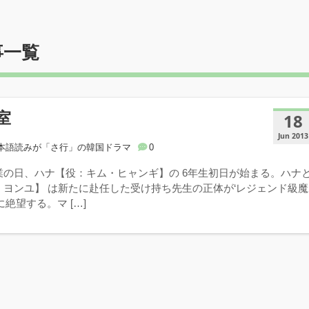
事一覧
室
18
Jun 2013
本語読みが「さ行」の韓国ドラマ
0
業の日、ハナ【役：キム・ヒャンギ】の 6年生初日が始まる。ハナ
・ヨンユ】 は新たに赴任した受け持ち先生の正体が‘レジェンド級魔
に絶望する。マ […]