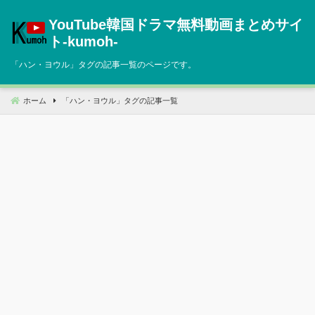
コ
YouTube韓国ドラマ無料動画まとめサイ
ン
テ
ト‐kumoh‐
ン
「
ハン・ヨウル
」タグの記事一覧のページです。
ツ
へ
移
ホーム
「
ハン・ヨウル
」タグの記事一覧
動