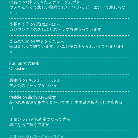
ばあば
on
帰ってきたファン・グムボク
ウヌさん辛くて悲しい役柄でしたけどハッピーエンドで終わらな
く…
小暮さよ子
on
恋はぽろぽろ
カンウンタクの久しぶりのドラマ放送待っています
まるめだか
on
幸せをくれる人
毎日楽しんで観ています。ハユン役の子がかわいくてたまりませ
ん…
Fujii
on
女の秘密
Omoshiroi
磨雄様
on
キルミーヒールミー
主人公のギャップがヤバイ
freddie
on
品位のある彼女
品位のある彼女を早く見たいです！ 中国系の販売会社の広告は
目…
ミヨン
on
TV小説 星になって光る
星になって輝くですが…
ナルシャ
on
バーディーバディ