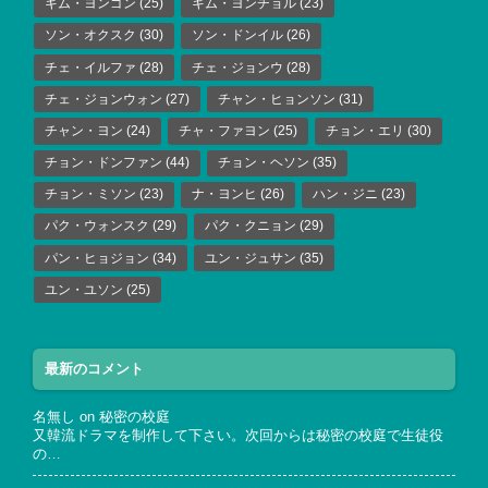
キム・ヨンゴン
(25)
キム・ヨンチョル
(23)
ソン・オクスク
(30)
ソン・ドンイル
(26)
チェ・イルファ
(28)
チェ・ジョンウ
(28)
チェ・ジョンウォン
(27)
チャン・ヒョンソン
(31)
チャン・ヨン
(24)
チャ・ファヨン
(25)
チョン・エリ
(30)
チョン・ドンファン
(44)
チョン・ヘソン
(35)
チョン・ミソン
(23)
ナ・ヨンヒ
(26)
ハン・ジニ
(23)
パク・ウォンスク
(29)
パク・クニョン
(29)
パン・ヒョジョン
(34)
ユン・ジュサン
(35)
ユン・ユソン
(25)
最新のコメント
名無し
on
秘密の校庭
又韓流ドラマを制作して下さい。次回からは秘密の校庭で生徒役
の…