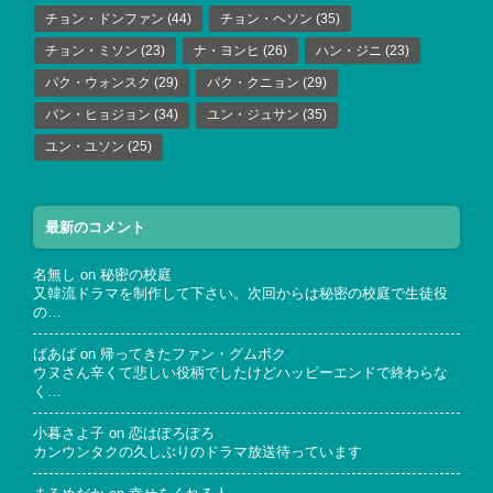
チョン・ドンファン
(44)
チョン・ヘソン
(35)
チョン・ミソン
(23)
ナ・ヨンヒ
(26)
ハン・ジニ
(23)
パク・ウォンスク
(29)
パク・クニョン
(29)
パン・ヒョジョン
(34)
ユン・ジュサン
(35)
ユン・ユソン
(25)
最新のコメント
名無し
on
秘密の校庭
又韓流ドラマを制作して下さい。次回からは秘密の校庭で生徒役
の…
ばあば
on
帰ってきたファン・グムボク
ウヌさん辛くて悲しい役柄でしたけどハッピーエンドで終わらな
く…
小暮さよ子
on
恋はぽろぽろ
カンウンタクの久しぶりのドラマ放送待っています