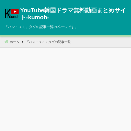
コ
YouTube韓国ドラマ無料動画まとめサイ
ン
テ
ト‐kumoh‐
ン
「
ハン・ユミ
」タグの記事一覧のページです。
ツ
へ
移
ホーム
「
ハン・ユミ
」タグの記事一覧
動