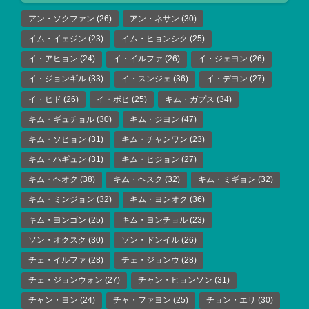
アン・ソクファン
(26)
アン・ネサン
(30)
イム・イェジン
(23)
イム・ヒョンシク
(25)
イ・アヒョン
(24)
イ・イルファ
(26)
イ・ジェヨン
(26)
イ・ジョンギル
(33)
イ・スンジェ
(36)
イ・デヨン
(27)
イ・ヒド
(26)
イ・ボヒ
(25)
キム・ガプス
(34)
キム・ギュチョル
(30)
キム・ジヨン
(47)
キム・ソヒョン
(31)
キム・チャンワン
(23)
キム・ハギュン
(31)
キム・ヒジョン
(27)
キム・ヘオク
(38)
キム・ヘスク
(32)
キム・ミギョン
(32)
キム・ミンジョン
(32)
キム・ヨンオク
(36)
キム・ヨンゴン
(25)
キム・ヨンチョル
(23)
ソン・オクスク
(30)
ソン・ドンイル
(26)
チェ・イルファ
(28)
チェ・ジョンウ
(28)
チェ・ジョンウォン
(27)
チャン・ヒョンソン
(31)
チャン・ヨン
(24)
チャ・ファヨン
(25)
チョン・エリ
(30)