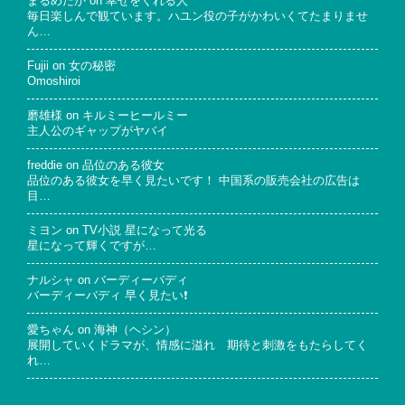
まるめだか
on
幸せをくれる人
毎日楽しんで観ています。ハユン役の子がかわいくてたまりませ
ん…
Fujii
on
女の秘密
Omoshiroi
磨雄様
on
キルミーヒールミー
主人公のギャップがヤバイ
freddie
on
品位のある彼女
品位のある彼女を早く見たいです！ 中国系の販売会社の広告は
目…
ミヨン
on
TV小説 星になって光る
星になって輝くですが…
ナルシャ
on
バーディーバディ
バーディーバディ 早く見たい❗
愛ちゃん
on
海神（ヘシン）
展開していくドラマが、情感に溢れ 期待と刺激をもたらしてく
れ…