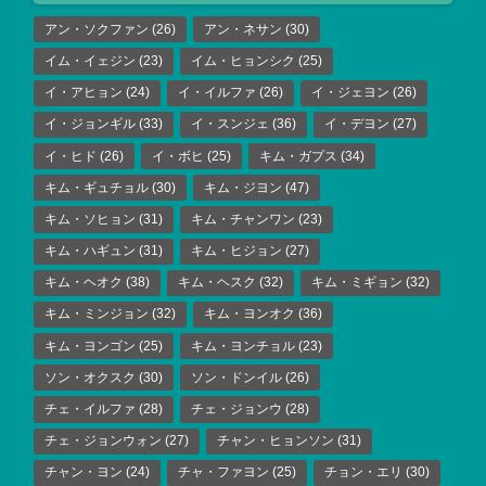
アン・ソクファン
(26)
アン・ネサン
(30)
イム・イェジン
(23)
イム・ヒョンシク
(25)
イ・アヒョン
(24)
イ・イルファ
(26)
イ・ジェヨン
(26)
イ・ジョンギル
(33)
イ・スンジェ
(36)
イ・デヨン
(27)
イ・ヒド
(26)
イ・ボヒ
(25)
キム・ガプス
(34)
キム・ギュチョル
(30)
キム・ジヨン
(47)
キム・ソヒョン
(31)
キム・チャンワン
(23)
キム・ハギュン
(31)
キム・ヒジョン
(27)
キム・ヘオク
(38)
キム・ヘスク
(32)
キム・ミギョン
(32)
キム・ミンジョン
(32)
キム・ヨンオク
(36)
キム・ヨンゴン
(25)
キム・ヨンチョル
(23)
ソン・オクスク
(30)
ソン・ドンイル
(26)
チェ・イルファ
(28)
チェ・ジョンウ
(28)
チェ・ジョンウォン
(27)
チャン・ヒョンソン
(31)
チャン・ヨン
(24)
チャ・ファヨン
(25)
チョン・エリ
(30)