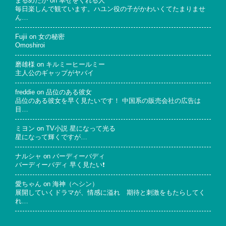
まるめだか
on
幸せをくれる人
毎日楽しんで観ています。ハユン役の子がかわいくてたまりませ
ん…
Fujii
on
女の秘密
Omoshiroi
磨雄様
on
キルミーヒールミー
主人公のギャップがヤバイ
freddie
on
品位のある彼女
品位のある彼女を早く見たいです！ 中国系の販売会社の広告は
目…
ミヨン
on
TV小説 星になって光る
星になって輝くですが…
ナルシャ
on
バーディーバディ
バーディーバディ 早く見たい❗
愛ちゃん
on
海神（ヘシン）
展開していくドラマが、情感に溢れ 期待と刺激をもたらしてく
れ…