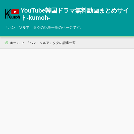
コ
YouTube韓国ドラマ無料動画まとめサイ
ン
テ
ト‐kumoh‐
ン
「
ハン・ソルア
」タグの記事一覧のページです。
ツ
へ
移
ホーム
「
ハン・ソルア
」タグの記事一覧
動