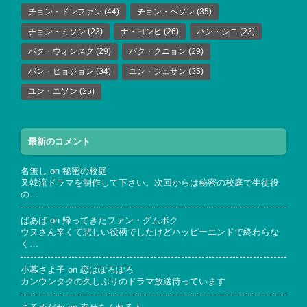
チョン・ドンファン
(44)
チョン・ヘソン
(35)
チョン・ミソン
(23)
ナ・ヨンヒ
(26)
ハン・ジニ
(23)
パク・ウォンスク
(29)
パク・クニョン
(29)
パン・ヒョジョン
(34)
ユン・ジュサン
(35)
ユン・ユソン
(25)
最新のコメント
名無し
on
秘密の校庭
又韓流ドラマを制作して下さい。次回からは秘密の校庭で生徒役
の…
ばあば
on
帰ってきたファン・グムボク
ウヌさん辛くて悲しい役柄でしたけどハッピーエンドで終わらな
く…
小暮さよ子
on
恋はぽろぽろ
カンウンタクの久しぶりのドラマ放送待っています