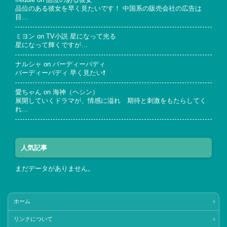
freddie
on
品位のある彼女
品位のある彼女を早く見たいです！ 中国系の販売会社の広告は
目…
ミヨン
on
TV小説 星になって光る
星になって輝くですが…
ナルシャ
on
バーディーバディ
バーディーバディ 早く見たい❗
愛ちゃん
on
海神（ヘシン）
展開していくドラマが、情感に溢れ 期待と刺激をもたらしてく
れ…
人気記事
まだデータがありません。
ホーム
リンクについて