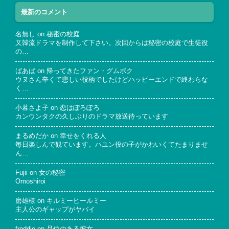
最新のコメント
名無し
on
秘密の校庭
又韓流ドラマを制作して下さい。次回からは秘密の校庭で生徒役
の…
ばあば
on
帰ってきたファン・グムボク
ウヌさん辛くて悲しい役柄でしたけどハッピーエンドで終わらな
く…
小暮さよ子
on
恋はぽろぽろ
カンウンタクの久しぶりのドラマ放送待っています
まるめだか
on
幸せをくれる人
毎日楽しんで観ています。ハユン役の子がかわいくてたまりませ
ん…
Fujii
on
女の秘密
Omoshiroi
磨雄様
on
キルミーヒールミー
主人公のギャップがヤバイ