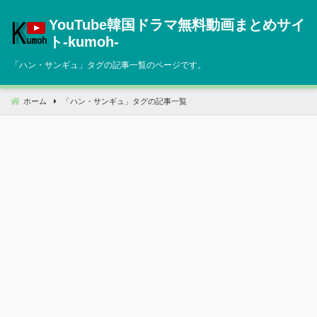
コ
YouTube韓国ドラマ無料動画まとめサイ
ン
テ
ト‐kumoh‐
ン
「
ハン・サンギュ
」タグの記事一覧のページです。
ツ
へ
移
ホーム
「
ハン・サンギュ
」タグの記事一覧
動