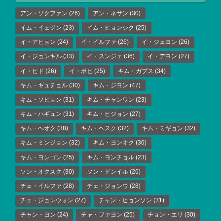
アン・ソクファン
(26)
アン・ネサン
(30)
イム・イェジン
(23)
イム・ヒョンシク
(25)
イ・アヒョン
(24)
イ・イルファ
(26)
イ・ジェヨン
(26)
イ・ジョンギル
(33)
イ・スンジェ
(36)
イ・デヨン
(27)
イ・ヒド
(26)
イ・ボヒ
(25)
キム・ガプス
(34)
キム・ギュチョル
(30)
キム・ジヨン
(47)
キム・ソヒョン
(31)
キム・チャンワン
(23)
キム・ハギュン
(31)
キム・ヒジョン
(27)
キム・ヘオク
(38)
キム・ヘスク
(32)
キム・ミギョン
(32)
キム・ミンジョン
(32)
キム・ヨンオク
(36)
キム・ヨンゴン
(25)
キム・ヨンチョル
(23)
ソン・オクスク
(30)
ソン・ドンイル
(26)
チェ・イルファ
(28)
チェ・ジョンウ
(28)
チェ・ジョンウォン
(27)
チャン・ヒョンソン
(31)
チャン・ヨン
(24)
チャ・ファヨン
(25)
チョン・エリ
(30)