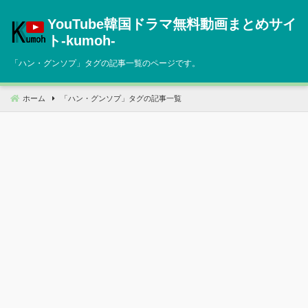
コ
YouTube韓国ドラマ無料動画まとめサイ
ン
テ
ト‐kumoh‐
ン
「
ハン・グンソプ
」タグの記事一覧のページです。
ツ
へ
移
ホーム
「
ハン・グンソプ
」タグの記事一覧
動