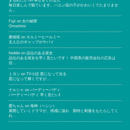
まるめだか
on
幸せをくれる人
毎日楽しんで観ています。ハユン役の子がかわいくてたまりませ
ん…
Fujii
on
女の秘密
Omoshiroi
磨雄様
on
キルミーヒールミー
主人公のギャップがヤバイ
freddie
on
品位のある彼女
品位のある彼女を早く見たいです！ 中国系の販売会社の広告は
目…
ミヨン
on
TV小説 星になって光る
星になって輝くですが…
ナルシャ
on
バーディーバディ
バーディーバディ 早く見たい❗
愛ちゃん
on
海神（ヘシン）
展開していくドラマが、情感に溢れ 期待と刺激をもたらしてく
れ…