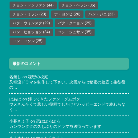
チョン・ドンファン
(44)
チョン・ヘソン
(35)
チョン・ミソン
(23)
ナ・ヨンヒ
(26)
ハン・ジニ
(23)
パク・ウォンスク
(29)
パク・クニョン
(29)
パン・ヒョジョン
(34)
ユン・ジュサン
(35)
ユン・ユソン
(25)
最新のコメント
名無し
on
秘密の校庭
又韓流ドラマを制作して下さい。次回からは秘密の校庭で生徒役
の…
ばあば
on
帰ってきたファン・グムボク
ウヌさん辛くて悲しい役柄でしたけどハッピーエンドで終わらな
く…
小暮さよ子
on
恋はぽろぽろ
カンウンタクの久しぶりのドラマ放送待っています