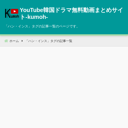
コ
YouTube韓国ドラマ無料動画まとめサイ
ン
テ
ト‐kumoh‐
ン
「
ハン・インス
」タグの記事一覧のページです。
ツ
へ
移
ホーム
「
ハン・インス
」タグの記事一覧
動