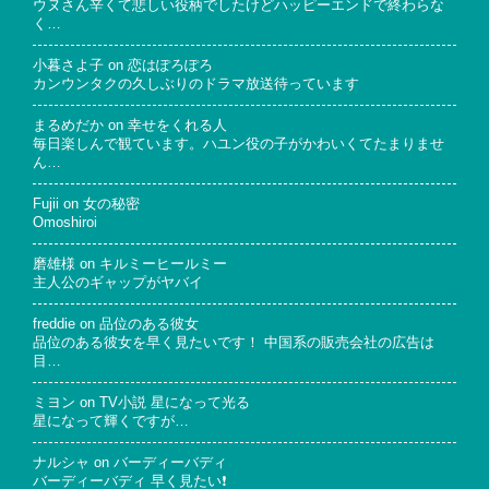
ウヌさん辛くて悲しい役柄でしたけどハッピーエンドで終わらな
く…
小暮さよ子
on
恋はぽろぽろ
カンウンタクの久しぶりのドラマ放送待っています
まるめだか
on
幸せをくれる人
毎日楽しんで観ています。ハユン役の子がかわいくてたまりませ
ん…
Fujii
on
女の秘密
Omoshiroi
磨雄様
on
キルミーヒールミー
主人公のギャップがヤバイ
freddie
on
品位のある彼女
品位のある彼女を早く見たいです！ 中国系の販売会社の広告は
目…
ミヨン
on
TV小説 星になって光る
星になって輝くですが…
ナルシャ
on
バーディーバディ
バーディーバディ 早く見たい❗