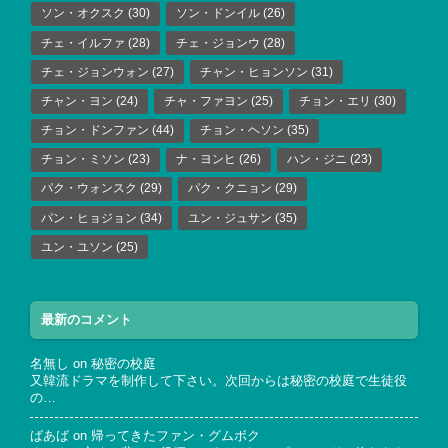
ソン・オクスク
(30)
ソン・ドンイル
(26)
チェ・イルファ
(28)
チェ・ジョンウ
(28)
チェ・ジョンウォン
(27)
チャン・ヒョンソン
(31)
チャン・ヨン
(24)
チャ・ファヨン
(25)
チョン・エリ
(30)
チョン・ドンファン
(44)
チョン・ヘソン
(35)
チョン・ミソン
(23)
ナ・ヨンヒ
(26)
ハン・ジニ
(23)
パク・ウォンスク
(29)
パク・クニョン
(29)
パン・ヒョジョン
(34)
ユン・ジュサン
(35)
ユン・ユソン
(25)
最新のコメント
名無し
on
秘密の校庭
又韓流ドラマを制作して下さい。次回からは秘密の校庭で生徒役
の…
ばあば
on
帰ってきたファン・グムボク