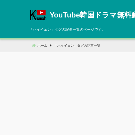
コ
ン
YouTube韓国ドラマ無料
テ
ン
「
ハイイェン
」タグの記事一覧のページです。
ツ
へ
ホーム
「
ハイイェン
」タグの記事一覧
移
動