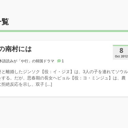
一覧
の南村には
8
Oct 2012
本語読みが「や行」の韓国ドラマ
1
妻と離婚したジンソク【役：イ・ジヌ】は、3人の子を連れてソウ
をする。だが、思春期の長女ヘビョル【役：ヨ・ミンジュ】は、農
拒絶反応を示し、双子 […]