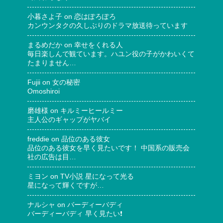
小暮さよ子
on
恋はぽろぽろ
カンウンタクの久しぶりのドラマ放送待っています
まるめだか
on
幸せをくれる人
毎日楽しんで観ています。ハユン役の子がかわいくて
たまりません…
Fujii
on
女の秘密
Omoshiroi
磨雄様
on
キルミーヒールミー
主人公のギャップがヤバイ
freddie
on
品位のある彼女
品位のある彼女を早く見たいです！ 中国系の販売会
社の広告は目…
ミヨン
on
TV小説 星になって光る
星になって輝くですが…
ナルシャ
on
バーディーバディ
バーディーバディ 早く見たい❗