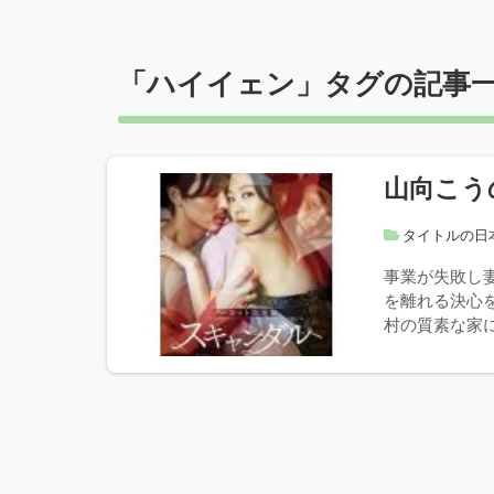
「
ハイイェン
」タグの記事
山向こう
タイトルの日
事業が失敗し
を離れる決心
村の質素な家に