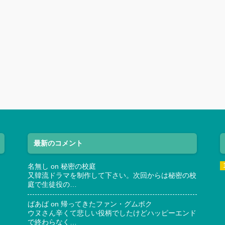
最新のコメント
名無し
on
秘密の校庭
又韓流ドラマを制作して下さい。次回からは秘密の校
庭で生徒役の…
ばあば
on
帰ってきたファン・グムボク
ウヌさん辛くて悲しい役柄でしたけどハッピーエンド
で終わらなく…