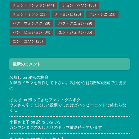
チョン・ドンファン
(44)
チョン・ヘソン
(35)
チョン・ミソン
(23)
ナ・ヨンヒ
(26)
ハン・ジニ
(23)
パク・ウォンスク
(29)
パク・クニョン
(29)
パン・ヒョジョン
(34)
ユン・ジュサン
(35)
ユン・ユソン
(25)
最新のコメント
名無し
on
秘密の校庭
又韓流ドラマを制作して下さい。次回からは秘密の校庭で生徒役
の…
ばあば
on
帰ってきたファン・グムボク
ウヌさん辛くて悲しい役柄でしたけどハッピーエンドで終わらな
く…
小暮さよ子
on
恋はぽろぽろ
カンウンタクの久しぶりのドラマ放送待っています