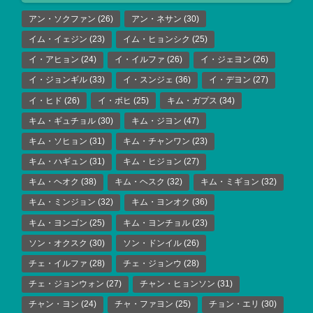
アン・ソクファン
(26)
アン・ネサン
(30)
イム・イェジン
(23)
イム・ヒョンシク
(25)
イ・アヒョン
(24)
イ・イルファ
(26)
イ・ジェヨン
(26)
イ・ジョンギル
(33)
イ・スンジェ
(36)
イ・デヨン
(27)
イ・ヒド
(26)
イ・ボヒ
(25)
キム・ガプス
(34)
キム・ギュチョル
(30)
キム・ジヨン
(47)
キム・ソヒョン
(31)
キム・チャンワン
(23)
キム・ハギュン
(31)
キム・ヒジョン
(27)
キム・ヘオク
(38)
キム・ヘスク
(32)
キム・ミギョン
(32)
キム・ミンジョン
(32)
キム・ヨンオク
(36)
キム・ヨンゴン
(25)
キム・ヨンチョル
(23)
ソン・オクスク
(30)
ソン・ドンイル
(26)
チェ・イルファ
(28)
チェ・ジョンウ
(28)
チェ・ジョンウォン
(27)
チャン・ヒョンソン
(31)
チャン・ヨン
(24)
チャ・ファヨン
(25)
チョン・エリ
(30)