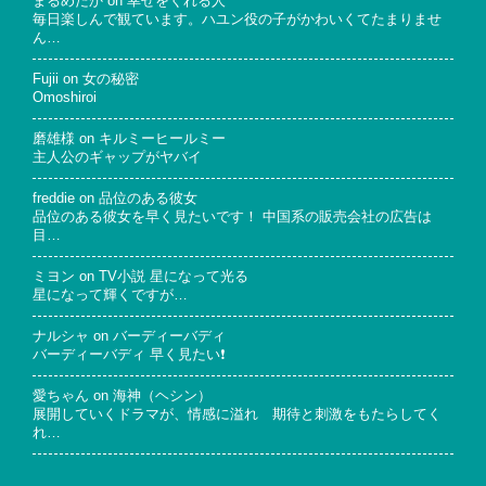
まるめだか
on
幸せをくれる人
毎日楽しんで観ています。ハユン役の子がかわいくてたまりませ
ん…
Fujii
on
女の秘密
Omoshiroi
磨雄様
on
キルミーヒールミー
主人公のギャップがヤバイ
freddie
on
品位のある彼女
品位のある彼女を早く見たいです！ 中国系の販売会社の広告は
目…
ミヨン
on
TV小説 星になって光る
星になって輝くですが…
ナルシャ
on
バーディーバディ
バーディーバディ 早く見たい❗
愛ちゃん
on
海神（ヘシン）
展開していくドラマが、情感に溢れ 期待と刺激をもたらしてく
れ…