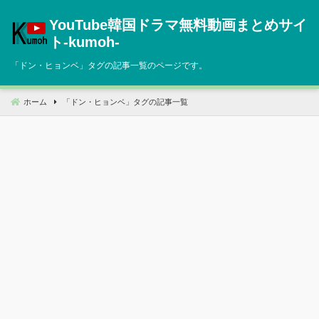
コ
YouTube韓国ドラマ無料動画まとめサイ
ン
テ
ト‐kumoh‐
ン
「
ドン・ヒョンベ
」タグの記事一覧のページです。
ツ
へ
移
ホーム
「
ドン・ヒョンベ
」タグの記事一覧
動