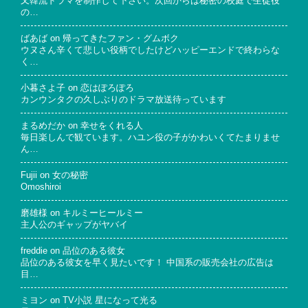
又韓流ドラマを制作して下さい。次回からは秘密の校庭で生徒役
の…
ばあば
on
帰ってきたファン・グムボク
ウヌさん辛くて悲しい役柄でしたけどハッピーエンドで終わらな
く…
小暮さよ子
on
恋はぽろぽろ
カンウンタクの久しぶりのドラマ放送待っています
まるめだか
on
幸せをくれる人
毎日楽しんで観ています。ハユン役の子がかわいくてたまりませ
ん…
Fujii
on
女の秘密
Omoshiroi
磨雄様
on
キルミーヒールミー
主人公のギャップがヤバイ
freddie
on
品位のある彼女
品位のある彼女を早く見たいです！ 中国系の販売会社の広告は
目…
ミヨン
on
TV小説 星になって光る