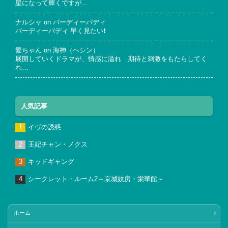
星になって輝くですが…
ナルシャ
on
バーディーバディ
バーディーバディ 早く見たい❗
愛ちゃん
on
海神（ヘシン）
展開していくドラマが、情感に溢れ 期待と刺激をもたらしてく
れ…
人気記事
イヴの誘惑
王妃チャン・ノクス
キッドギャング
シークレット・ルーム2～京城妓房・栄華館～
ホーム