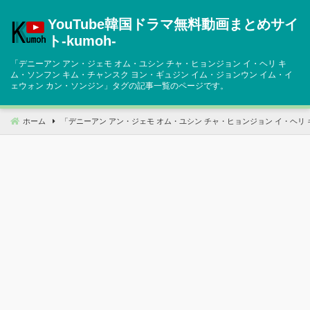
コ
YouTube韓国ドラマ無料動画まとめサイ
ン
テ
ト‐kumoh‐
ン
「
デニーアン アン・ジェモ オム・ユシン チャ・ヒョンジョン イ・ヘリ キ
ツ
ム・ソンフン キム・チャンスク ヨン・ギュジン イム・ジョンウン イム・イ
へ
ェウォン カン・ソンジン
」タグの記事一覧のページです。
移
動
ホーム
「
デニーアン アン・ジェモ オム・ユシン チャ・ヒョンジョン イ・ヘリ