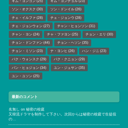
キム・ヨンゴン
(25)
キム・ヨンチョル
(23)
ソン・オクスク
(30)
ソン・ドンイル
(26)
チェ・イルファ
(28)
チェ・ジョンウ
(28)
チェ・ジョンウォン
(27)
チャン・ヒョンソン
(31)
チャン・ヨン
(24)
チャ・ファヨン
(25)
チョン・エリ
(30)
チョン・ドンファン
(44)
チョン・ヘソン
(35)
チョン・ミソン
(23)
ナ・ヨンヒ
(26)
ハン・ジニ
(23)
パク・ウォンスク
(29)
パク・クニョン
(29)
パン・ヒョジョン
(34)
ユン・ジュサン
(35)
ユン・ユソン
(25)
最新のコメント
名無し
on
秘密の校庭
又韓流ドラマを制作して下さい。次回からは秘密の校庭で生徒役
の…