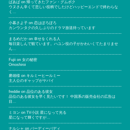
ばあば
on
帰ってきたファン・グムボク
ウヌさん辛くて悲しい役柄でしたけどハッピーエンドで終わらな
く…
小暮さよ子
on
恋はぽろぽろ
カンウンタクの久しぶりのドラマ放送待っています
まるめだか
on
幸せをくれる人
毎日楽しんで観ています。ハユン役の子がかわいくてたまりませ
ん…
Fujii
on
女の秘密
Omoshiroi
磨雄様
on
キルミーヒールミー
主人公のギャップがヤバイ
freddie
on
品位のある彼女
品位のある彼女を早く見たいです！ 中国系の販売会社の広告は
目…
ミヨン
on
TV小説 星になって光る
星になって輝くですが…
ナルシャ
on
バーディーバディ