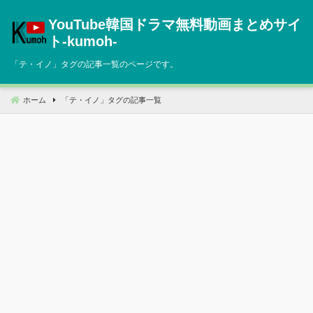
コ
YouTube韓国ドラマ無料動画まとめサイ
ン
テ
ト‐kumoh‐
ン
「
テ・イノ
」タグの記事一覧のページです。
ツ
へ
移
ホーム
「
テ・イノ
」タグの記事一覧
動