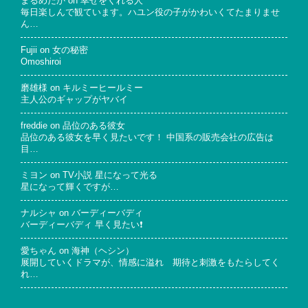
まるめだか
on
幸せをくれる人
毎日楽しんで観ています。ハユン役の子がかわいくてたまりませ
ん…
Fujii
on
女の秘密
Omoshiroi
磨雄様
on
キルミーヒールミー
主人公のギャップがヤバイ
freddie
on
品位のある彼女
品位のある彼女を早く見たいです！ 中国系の販売会社の広告は
目…
ミヨン
on
TV小説 星になって光る
星になって輝くですが…
ナルシャ
on
バーディーバディ
バーディーバディ 早く見たい❗
愛ちゃん
on
海神（ヘシン）
展開していくドラマが、情感に溢れ 期待と刺激をもたらしてく
れ…