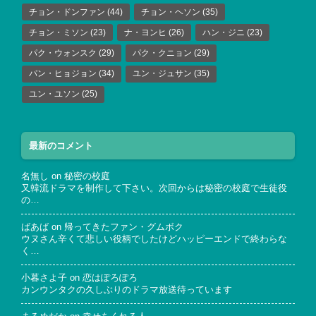
チョン・ドンファン
(44)
チョン・ヘソン
(35)
チョン・ミソン
(23)
ナ・ヨンヒ
(26)
ハン・ジニ
(23)
パク・ウォンスク
(29)
パク・クニョン
(29)
パン・ヒョジョン
(34)
ユン・ジュサン
(35)
ユン・ユソン
(25)
最新のコメント
名無し
on
秘密の校庭
又韓流ドラマを制作して下さい。次回からは秘密の校庭で生徒役
の…
ばあば
on
帰ってきたファン・グムボク
ウヌさん辛くて悲しい役柄でしたけどハッピーエンドで終わらな
く…
小暮さよ子
on
恋はぽろぽろ
カンウンタクの久しぶりのドラマ放送待っています