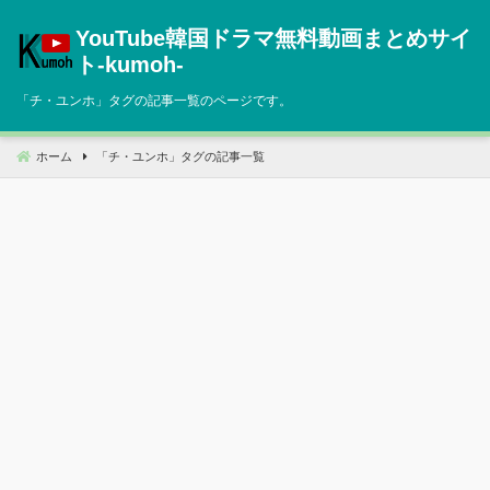
コ
YouTube韓国ドラマ無料動画まとめサイ
ン
テ
ト‐kumoh‐
ン
「
チ・ユンホ
」タグの記事一覧のページです。
ツ
へ
移
ホーム
「
チ・ユンホ
」タグの記事一覧
動